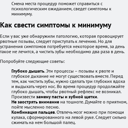
Смена места процедур поможет справиться с
психологическим ожиданием, сведет симптомы к
минимуму.
Как свести симптомы к минимуму
Если у вас уже обнаружили патологию, которая провоцирует
рвотные позывы, следует приступать к лечению. Но для
устранения симптомов потребуется некоторое время, за день
такое не лечится, а чистить зубы необходимо два раза в день.
Попробуйте следующие советы:
Глубоко дышать
. Эти процессы – позывы к рвоте и
глубокое дыхание не могут существовать вместе. Перед
тем, как чистить зубы, нужно сделать три глубоких вдоха
и выдыхать через нос. Во время процедур продолжайте
глубоко дышать, чтобы рвотный рефлекс не возникал.
Произвести
замену пасты и зубной щетки
.
Не заострять внимание
на тошноте. Думайте о приятном,
пойте мысленно песню.
Комбинация пальцев
. Отвлечь мозг можно при помощи
кулака, сформированного на левой руке. Следует сильно
сжимать на нем большой палец.