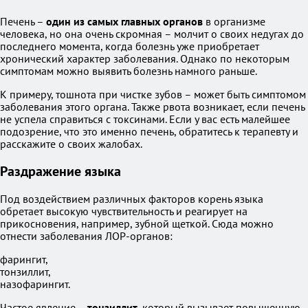
Печень –
один из самых главных органов
в организме
человека, но она очень скромная – молчит о своих недугах до
последнего момента, когда болезнь уже приобретает
хронический характер заболевания. Однако по некоторым
симптомам можно выявить болезнь намного раньше.
К примеру, тошнота при чистке зубов – может быть симптомом
заболевания этого органа. Также рвота возникает, если печень
не успела справиться с токсинами. Если у вас есть малейшее
подозрение, что это именно печень, обратитесь к терапевту и
расскажите о своих жалобах.
Раздражение языка
Под воздействием различных факторов корень языка
обретает высокую чувствительность и реагирует на
прикосновения, например, зубной щеткой. Сюда можно
отнести заболевания ЛОР-органов:
фарингит,
тонзиллит,
назофарингит.
Частое явление –
тонзиллит
, который вызывает повышенную