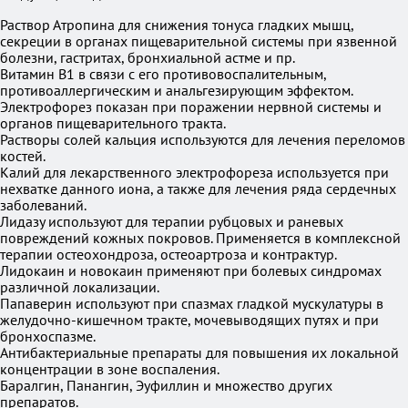
Раствор Атропина для снижения тонуса гладких мышц,
секреции в органах пищеварительной системы при язвенной
болезни, гастритах, бронхиальной астме и пр.
Витамин В1 в связи с его противовоспалительным,
противоаллергическим и анальгезирующим эффектом.
Электрофорез показан при поражении нервной системы и
органов пищеварительного тракта.
Растворы солей кальция используются для лечения переломов
костей.
Калий для лекарственного электрофореза используется при
нехватке данного иона, а также для лечения ряда сердечных
заболеваний.
Лидазу используют для терапии рубцовых и раневых
повреждений кожных покровов. Применяется в комплексной
терапии остеохондроза, остеоартроза и контрактур.
Лидокаин и новокаин применяют при болевых синдромах
различной локализации.
Папаверин используют при спазмах гладкой мускулатуры в
желудочно-кишечном тракте, мочевыводящих путях и при
бронхоспазме.
Антибактериальные препараты для повышения их локальной
концентрации в зоне воспаления.
Баралгин, Панангин, Эуфиллин и множество других
препаратов.