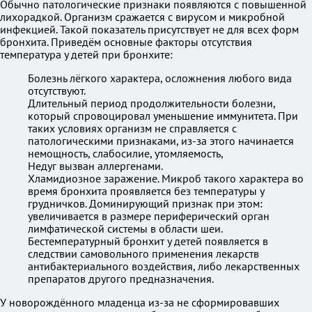
Обычно патологические признаки появляются с повышенной
лихорадкой. Организм сражается с вирусом и микробной
инфекцией. Такой показатель присутствует не для всех форм
бронхита. Приведём основные факторы отсутствия
температура у детей при бронхите:
Болезнь лёгкого характера, осложнения любого вида
отсутствуют.
Длительный период продолжительности болезни,
который спровоцировал уменьшение иммунитета. При
таких условиях организм не справляется с
патологическими признаками, из-за этого начинается
немощность, слабосилие, утомляемость,
Недуг вызван аллергенами.
Хламидиозное заражение. Микроб такого характера во
время бронхита проявляется без температуры у
грудничков. Доминирующий признак при этом:
увеличивается в размере периферический орган
лимфатической системы в области шеи.
Бестемпературный бронхит у детей появляется в
следствии самовольного применения лекарств
антибактериального воздействия, либо лекарственных
препаратов другого предназначения.
У новорождённого младенца из-за не сформировавших