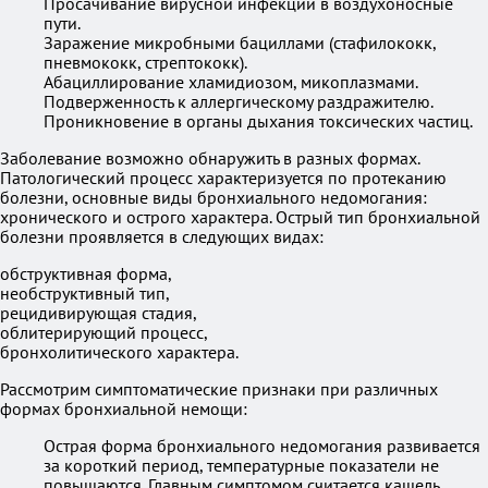
Просачивание вирусной инфекции в воздухоносные
пути.
Заражение микробными бациллами (стафилококк,
пневмококк, стрептококк).
Абациллирование хламидиозом, микоплазмами.
Подверженность к аллергическому раздражителю.
Проникновение в органы дыхания токсических частиц.
Заболевание возможно обнаружить в разных формах.
Патологический процесс характеризуется по протеканию
болезни, основные виды бронхиального недомогания:
хронического и острого характера. Острый тип бронхиальной
болезни проявляется в следующих видах:
обструктивная форма,
необструктивный тип,
рецидивирующая стадия,
облитерирующий процесс,
бронхолитического характера.
Рассмотрим симптоматические признаки при различных
формах бронхиальной немощи:
Острая форма бронхиального недомогания развивается
за короткий период, температурные показатели не
повышаются. Главным симптомом считается кашель