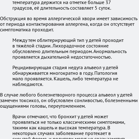
температура держится на отметке больше 37
градусов, её длительность составляет 5 суток.
Обструкция во время аллергической хвори имеет зависимость
от периода контактирования аллергена, когда он отсутствует
симптоматика проходит.
Между тем облитерирующий тип у детей проходит
в тяжёлой стадии. Лихорадочное состояние
обусловлено длительным периодом. Анормальность
проявляется дыхательной недостаточностью.
Рецидивирующая стадия недуга альвеол у детей
обнаруживается многократно в году. Патология
мало проявляется. Кашель, либо температура не
наблюдаются.
В случае любого болезнетворного процесса альвеол у детей
замечен токсикоз, он обусловлен сонливостью, болезненными
ощущениями головы, переутомлением.
Врачи отмечают, что бронхит у детей может
проявляться не только классическими симптомами,
такими как кашель и высокая температура. В
некоторых случаях заболевание протекает в
скрытой форме, и родители могут не сразу заметить