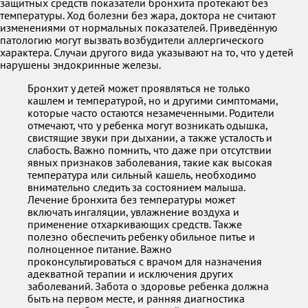
защитных средств показатели бронхита протекают без
температуры. Ход болезни без жара, доктора не считают
изменениями от нормальных показателей. Приведённую
патологию могут вызвать возбудители аллергического
характера. Случаи другого вида указывают на то, что у детей
нарушены эндокринные железы.
Бронхит у детей может проявляться не только
кашлем и температурой, но и другими симптомами,
которые часто остаются незамеченными. Родители
отмечают, что у ребенка могут возникать одышка,
свистящие звуки при дыхании, а также усталость и
слабость. Важно помнить, что даже при отсутствии
явных признаков заболевания, такие как высокая
температура или сильный кашель, необходимо
внимательно следить за состоянием малыша.
Лечение бронхита без температуры может
включать ингаляции, увлажнение воздуха и
применение отхаркивающих средств. Также
полезно обеспечить ребенку обильное питье и
полноценное питание. Важно
проконсультироваться с врачом для назначения
адекватной терапии и исключения других
заболеваний. Забота о здоровье ребенка должна
быть на первом месте, и ранняя диагностика