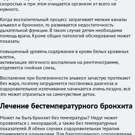
скоростью и при этом очищается организм от всего не
нужного.
Когда воспалительный процесс затрагивает мелкие каналы
альвеол и бронхиол, то развивается недостаточность
дыхательной функции. В таком случае детям необходима
помощь врача. Кроме общих патологий обследование может
показать:
повышенный уровень содержания в крови белых кровяных
клеток,
активизация лёгочного воспаления на рентгенограмме,
отделяется гнойная слизь,
Воспаления при болезненности альвеол зачастую протекают
без жара, поэтому затрудняется постановка диагноза и
оздоровительное излечивание начинается очень поздно, всё
это может отразиться на самочувствие деток.
Лечение бестемпературного бронхита
Может ли быть бронхит без температуры? Недуг может
проявляться с лихорадкой, а также без температурных
показателей. В обеих случаях оздоровительная терапия
применяется одинаковая. Для благополучного оздоровления