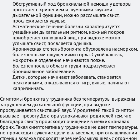
Обструктивный ход бронхиальной немощи у детворы
протекает с хрипением и шумовыми звуками
дыхательной функции, можно расслышать свист,
прослеживается удушье.
Астматическое течение болезни характеризуется
учащённым дыхательным ритмом, кожный покров
приобретает синюшный вид, при выдохе можно
услышать свист, появляется одышка.
Хроническая степень бронхита обусловлена насморком,
болезненными ощущениями горла. Сухой кашель,
мокротные отделения начинаются позже.
Болезненность в области груди подразумевает
бронхиальное заболевание.
Детки, которые начинают заболевать, становятся
неактивными, отказываются от игр, вялые, начинают
капризничать.
Симптомы бронхита у грудничка без температуры выражены
затруднением дыхательной функции, при выдохе
прослушивается свистящий звук. У родителей такой симптом
вызывает тревогу. Доктора успокаивают родителей тем, что
благодаря свисту происходит очищение в мелких каналах
бронх. Такая симптоматика у грудничков не даёт температуры,
но происходит сужение щели в альвеолах, при откашливании
струйки воздуха проходят через небольшую щель с огромной