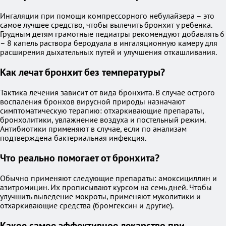
Ингаляции при помощи компрессорного небулайзера – это
самое лучшее средство, чтобы вылечить бронхит у ребенка.
Грудным детям грамотные педиатры рекомендуют добавлять 6
– 8 капель раствора беродуала в ингаляционную камеру для
расширения дыхательных путей и улучшения откашливания.
Как лечат бронхит без температуры?
Тактика лечения зависит от вида бронхита. В случае острого
воспаления бронхов вирусной природы назначают
симптоматическую терапию: отхаркивающие препараты,
бронхолитики, увлажнение воздуха и постельный режим.
Антибиотики применяют в случае, если по анализам
подтверждена бактериальная инфекция.
Что реально помогает от бронхита?
Обычно применяют следующие препараты: амоксициллин и
азитромицин. Их прописывают курсом на семь дней. Чтобы
улучшить выведение мокроты, применяют муколитики и
отхаркивающие средства (бромгексин и другие).
Какое самое эффективное лекарство при