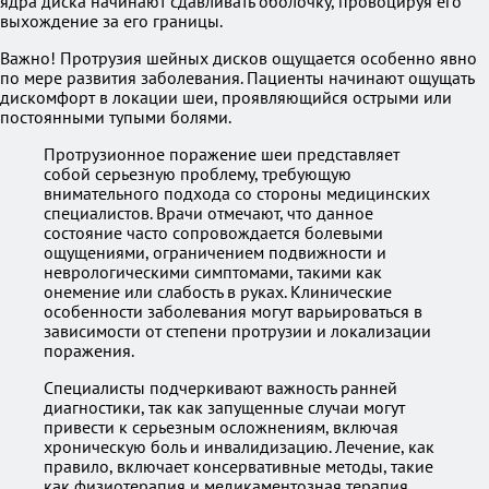
ядра диска начинают сдавливать оболочку, провоцируя его
выхождение за его границы.
Важно! Протрузия шейных дисков ощущается особенно явно
по мере развития заболевания. Пациенты начинают ощущать
дискомфорт в локации шеи, проявляющийся острыми или
постоянными тупыми болями.
Протрузионное поражение шеи представляет
собой серьезную проблему, требующую
внимательного подхода со стороны медицинских
специалистов. Врачи отмечают, что данное
состояние часто сопровождается болевыми
ощущениями, ограничением подвижности и
неврологическими симптомами, такими как
онемение или слабость в руках. Клинические
особенности заболевания могут варьироваться в
зависимости от степени протрузии и локализации
поражения.
Специалисты подчеркивают важность ранней
диагностики, так как запущенные случаи могут
привести к серьезным осложнениям, включая
хроническую боль и инвалидизацию. Лечение, как
правило, включает консервативные методы, такие
как физиотерапия и медикаментозная терапия,