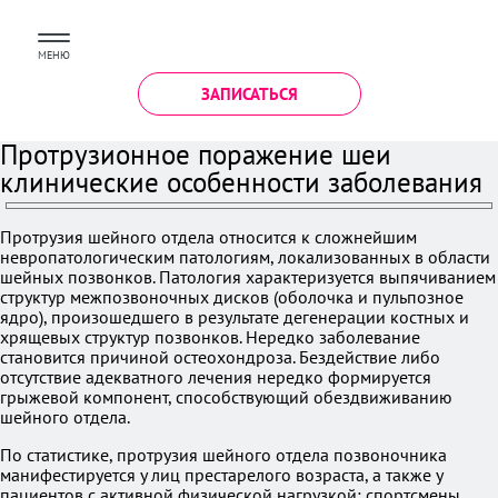
МЕНЮ
ЗАПИСАТЬСЯ
Протрузионное поражение шеи
клинические особенности заболевания
Протрузия шейного отдела относится к сложнейшим
невропатологическим патологиям, локализованных в области
шейных позвонков. Патология характеризуется выпячиванием
структур межпозвоночных дисков (оболочка и пульпозное
ядро), произошедшего в результате дегенерации костных и
хрящевых структур позвонков. Нередко заболевание
становится причиной остеохондроза. Бездействие либо
отсутствие адекватного лечения нередко формируется
грыжевой компонент, способствующий обездвиживанию
шейного отдела.
По статистике, протрузия шейного отдела позвоночника
манифестируется у лиц престарелого возраста, а также у
пациентов с активной физической нагрузкой: спортсмены,