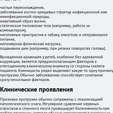
частые переохлаждения,
заболевания костно-хрящевых структур инфекционной или
неинфекционной природы,
неактивный образ жизни,
статическое положение тела (например, работа за
компьютером),
негативные пристрастия к табаку, алкоголю и неправильное
питание,
непомерная физическая нагрузка,
подвывихи шеи (например, при резких поворотах головы).
Врожденная кривошея у детей, особенно без адекватной
коррекции, является предрасполагающим факторов к
отягощенному клиническому анамнезу со стороны скелета
пациента. Клиницисты редко выделяют какую-то одну причину
протрузии. Обычно заболеванию способствует сочетание
сразу нескольких факторов.
Клинические проявления
Признаки протрузии обычно сопряжены с локализацией
патологического очага. Регулярное сдавление нервных
отростков и спинного мозга провоцирует болезненность при
любом движении, которая обычно иррадиирует в различные