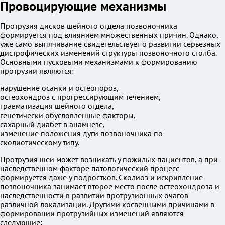
Провоцирующие механизмы
Протрузия дисков шейного отдела позвоночника
формируется под влиянием множественных причин. Однако,
уже само выпячивание свидетельствует о развитии серьезных
дистрофических изменений структуры позвоночного столба.
Основными пусковыми механизмами к формированию
протрузии являются:
нарушение осанки и остеопороз,
остеохондроз с прогрессирующим течением,
травматизация шейного отдела,
генетически обусловленные факторы,
сахарный диабет в анамнезе,
изменение положения дуги позвоночника по
сколиотическому типу.
Протрузия шеи может возникать у пожилых пациентов, а при
наследственном факторе патологический процесс
формируется даже у подростков. Сколиоз и искривление
позвоночника занимает второе место после остеохондроза и
наследственности в развитии протрузионных очагов
различной локализации. Другими косвенными причинами в
формировании протрузийных изменений являются
следующие: