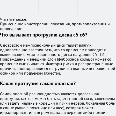
Читайте также:
Применение криотерапии: показания, противопоказания и
проведение
Что вызывает протрузию диска c5 c6?
С возрастом межпозвоночный диск теряет влагу и
одновременно эластичность, что со временем приводит к
выпячиванию межпозвоночного диска на уровне C5–C6.
Повреждённый внешний слой (фиброзное кольцо) может со
временем выпячиваться. Факторы риска и распространённые
причины: повторяющиеся нагрузки, вызванные неправильной
осанкой или подъёмом тяжестей.
Какая протрузия самая опасная?
Самой опасной разновидностью является дорзальная
протрузия, так как может быть задет спинной мозг, защемлены
или задеты нервные корешки и пучки нервов. Локальная боль
в спине (чаще в пояснице или шее), которая может
иррадиировать или перемещаться в верхние либо нижние