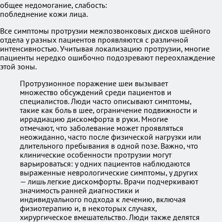
общее недомогание, слабость:
побледнение кожи лица.
Все симптомы протрузии межпозвонковых дисков шейного
отдела у разных пациентов проявляются с различной
интенсивностью. Учитывая локализацию протрузии, многие
пациенты нередко ошибочно подозревают переохлаждение
этой зоны.
Протрузионное поражение шеи вызывает
множество обсуждений среди пациентов и
специалистов. Люди часто описывают симптомы,
такие как боль в шее, ограничение подвижности и
иррадиацию дискомфорта в руки. Многие
отмечают, что заболевание может проявляться
неожиданно, часто после физической нагрузки или
длительного пребывания в одной позе. Важно, что
клинические особенности протрузии могут
варьироваться: у одних пациентов наблюдаются
выраженные неврологические симптомы, у других
— лишь легкие дискомфорты. Врачи подчеркивают
значимость ранней диагностики и
индивидуального подхода к лечению, включая
физиотерапию и, в некоторых случаях,
хирургическое вмешательство. Люди также делятся