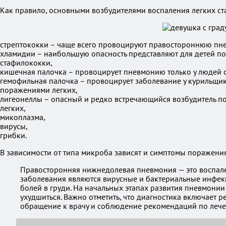
Как правило, основными возбудителями воспаления легких ст
стрептококки – чаще всего провоцируют правостороннюю пне
хламидии – наибольшую опасность представляют для детей по
стафилококки,
кишечная палочка – провоцирует пневмонию только у людей 
гемофильная палочка – провоцирует заболевание у курильщик
поражениями легких,
лигеонеллы – опасный и редко встречающийся возбудитель по
легких,
микоплазма,
вирусы,
грибки.
В зависимости от типа микроба зависят и симптомы поражения
Правосторонняя нижнедолевая пневмония — это воспале
заболевания являются вирусные и бактериальные инфекц
болей в груди. На начальных этапах развития пневмонии
ухудшиться. Важно отметить, что диагностика включает 
обращение к врачу и соблюдение рекомендаций по леч