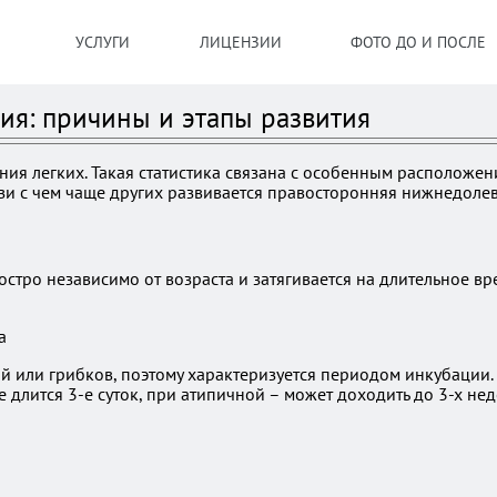
УСЛУГИ
ЛИЦЕНЗИИ
ФОТО ДО И ПОСЛЕ
я: причины и этапы развития
ия легких. Такая статистика связана с особенным расположен
язи с чем чаще других развивается правосторонняя нижнедоле
тро независимо от возраста и затягивается на длительное вр
й или грибков, поэтому характеризуется периодом инкубации
длится 3-е суток, при атипичной – может доходить до 3-х н