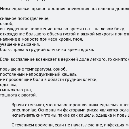
Нижнедолевая правосторонняя пневмония постепенно дополн
сильное потоотделение,
озноб,
вынужденное положение тела во время сна – на левом боку,
отхождение большого объема густой и вязкой мокроты при о
наличие в мокроте примеси крови, гноя,
учащение дыхания,
боль справа в грудной клетке во время вдоха.
Если воспаление возникает в верхней доле легкого, то симпто
повышение температуры, озноб,
постоянный непродуктивный кашель,
не проходящие боли в области грудной клетки,
одышка,
сыпь около рта,
тошнота с рвотой.
Врачи отмечают, что правосторонняя нижнедолевая пнев
pneumoniae. Основными факторами риска являются ослаб
испытывать симптомы, такие как кашель, одышка и повы
С течением времени, если не начать лечение, инфекция 