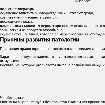
подъем температуры,
ухудшение аппетита, у новорожденных – отказ от груди,
срыгивание или тошнота с рвотой,
побледнение кожи,
одышка, она становится первым признаком недостаточности
зоны легком из процесса газообмена,
скудное откашливание, которое по мере скопления и отхожде
Причины развития патологии
Пневмония правосторонняя нижнедолевая развивается в двух 
Заражение воздушно-капельным путем или в связи с активиза
иммунитета.
Воспаление, которое развивается на фоне ослабления иммунит
Читайте также:
Можно ли выровнять зубы без брекетов. Скажем нет кривой у