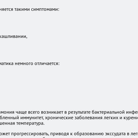
яется такими симптомами:
ткашливании,
матика немного отличается:
мония чаще всего возникает в результате бактериальной инфе
ленный иммунитет, хронические заболевания легких и курени
шенная температура.
может прогрессировать, приводя к образованию экссудата в ле