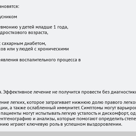
ановятся:
вмонию у детей младше 1 года,
дросткового возраста,
с сахарным диабетом,
ов или у людей с хроническими
явления воспалительного процесса в
. Эффективное лечение не получится провести без диагностик
ние легких, которое затрагивает нижнюю долю правого легко
ии, а также ослабленный иммунитет. Симптомы могут варьиро
 пациенты могут испытывать легкую усталость и дискомфорт, 
рентгенографию и анализы, которые помогают определить степ
ению играют ключевую роль в успешном выздоровлении.