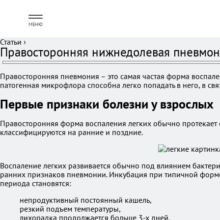
МЕНЮ
Статьи
›
Правосторонняя нижнедолевая пневмони
Правосторонняя пневмония – это самая частая форма воспален
патогенная микрофлора способна легко попадать в него, в св
Первые признаки болезни у взрослых
Правосторонняя форма воспаления легких обычно протекает ос
классифицируются на ранние и поздние.
Воспаление легких развивается обычно под влиянием бактери
ранних признаков пневмонии. Инкубация при типичной форме 
периода становятся:
непродуктивный постоянный кашель,
резкий подъем температуры,
лихорадка продолжается больше 3-х дней.