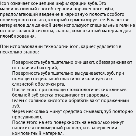
Icon означает концепция инфильтрации зуба. Это
малоинвазивный способ терапии пораженного зуба,
предполагающий введение в кариозную полость особого
полимерного состава, который герметизирует ее. В качестве
материалов для данной цели используют специальные гели на
основе соляной кислоты, этанол, композитный материал для
пломбирования.
При использовании технологии icon, кариес удаляется в
несколько этапов:
Поверхность зуба тщательно очищают, обеззараживают
от наличия бактерий,
Поверхность зуба тщательно высушивается, зуб, при
помощи специальной пластины изолируется от
слизистой оболочки рта,
После этого при помощи стоматологических клиньев
больной зуб слегка отодвигают от здоровых,
Гелем с соляной кислотой обрабатывают пораженный
зуб,
Через несколько минут средство смывают, зуб повторно
просушивают,
После этого на его поверхность на несколько минут
наносится полимерный раствор, и в завершении –
композитный материал,