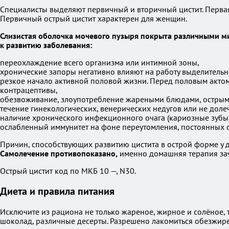
Специалисты выделяют первичный и вторичный цистит. Первая 
Первичный острый цистит характерен для женщин.
Слизистая оболочка мочевого пузыря покрыта различными ми
к развитию заболевания:
переохлаждение всего организма или интимной зоны,
хронические запоры негативно влияют на работу выделительн
резкое начало активной половой жизни. Перед половым актом
контрацептивы,
обезвоживание, злоупотребление жареными блюдами, острыми
течение гинекологических, венерических недугов или не доле
наличие хронического инфекционного очага (кариозные зубы,
ослабленный иммунитет на фоне переутомления, постоянных с
Причин, способствующих развитию цистита в острой форме у 
Самолечение противопоказано,
именно домашняя терапия зач
Острый цистит код по МКБ 10 —, N30.
Диета и правила питания
Исключите из рациона не только жареное, жирное и солёное, т
шоколад, различные десерты. Разрешено лакомиться обезжир