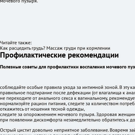
мочевого пузыря.
Читайте также:
Как расцедить грудь? Массаж груди при кормлении
Профилактические рекомендации
Полезные советы для профилактики воспаления мочевого пуз
соблюдайте особые правила ухода за интимной зоной. В эту к
правильное подтирание после дефекации (от влагалища к анал
не переходите от анального секса к вагинальному, рекомендуе
нормализуйте рацион питания, следите за количеством потребл
откажитесь от ношения тесной одежды,
следите за опорожнением мочевого пузыря. Здоровая женщина
при появлении дискомфорта незамедлительно обратитесь к до
Острый цистит довольно неприятное заболевание. Вовремя з