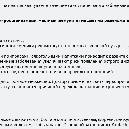
патология выступает в качестве самостоятельного заболевани
кроорганизмами, местный иммунитет не даёт им размножатьс
ой системы,
 и после медики рекомендуют опорожнять мочевой пузырь, св
 приправами, алкогольными напитками приводит к развитию 
ченные заболевания увеличивают риск появления острого цист
 другие патологии внутренних органов),
трессов, неполноценного или неправильного питания).
дам огромное множество. Доктор поможет выявить первопричи
астую становится причиной перехода патологии в хроническ
акже откажитесь от болгарского перца, свеклы, форели, кунжут
енным молоком, слабым какао. Основной закон диеты &ndash,