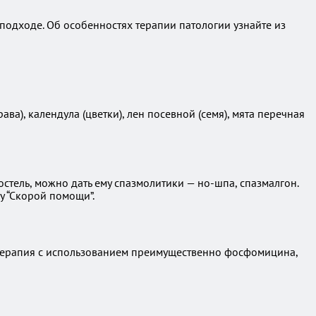
 подходе. Об особенностях терапии патологии узнайте из
ва), календула (цветки), лен посевной (семя), мята перечная
стель, можно дать ему спазмолитики — но-шпа, спазмалгон.
у “Скорой помощи”.
 терапия с использованием преимущественно фосфомицина,