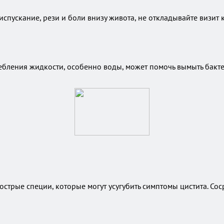
испускание, рези и боли внизу живота, не откладывайте визит
ебления жидкости, особенно воды, может помочь вымыть бакт
острые специи, которые могут усугубить симптомы цистита. Сос