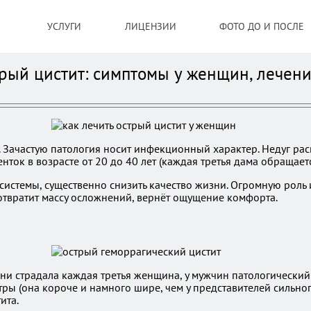
УСЛУГИ
ЛИЦЕНЗИИ
ФОТО ДО И ПОСЛЕ
трый цистит: симптомы у женщин, лечен
 Зачастую патология носит инфекционный характер. Недуг рас
ок в возрасте от 20 до 40 лет (каждая третья дама обращаетс
системы, существенно снизить качество жизни. Огромную роль
дотвратит массу осложнений, вернёт ощущение комфорта.
и страдала каждая третья женщина, у мужчин патологический п
ры (она короче и намного шире, чем у представителей сильно
ита.