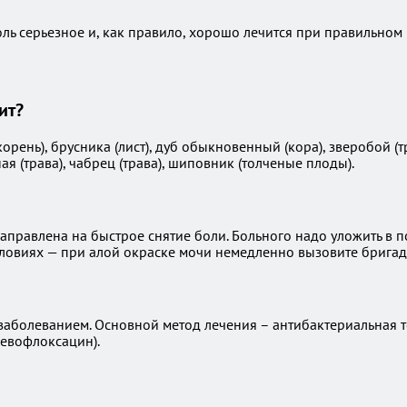
толь серьезное и, как правило, хорошо лечится при правильном
ит?
ень), брусника (лист), дуб обыкновенный (кора), зверобой (тра
ая (трава), чабрец (трава), шиповник (толченые плоды).
правлена на быстрое снятие боли. Больного надо уложить в по
ловиях — при алой окраске мочи немедленно вызовите бригад
заболеванием. Основной метод лечения – антибактериальная
евофлоксацин).