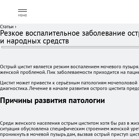
МЕНЮ
Статьи
›
Резкое воспалительное заболевание ос
и народных средств
Острый цистит является резким воспалением мочевого пузыря.
женской проблемой. Пик заболеваемости приходится на пациент
Цистит может привести к серьёзным патологиям мочеполовой 
диагностика. Лечение в начале развития острого цистита пре
Причины развития патологии
Среди женского населения острым циститом хотя бы раз в жизн
ситуация обусловлена специфическим строением женской урет
проникнуть в мочевой пузырь дам, вызвав острый приступ цист