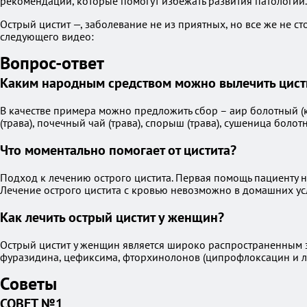
рекомендации, которые помогут избежать развития патологии.
Острый цистит —, заболевание не из приятных, но все же не с
следующего видео:
Вопрос-ответ
Каким народным средством можно вылечить цист
В качестве примера можно предложить сбор – аир болотный (кор
(трава), почечный чай (трава), спорыш (трава), сушеница болотн
Что моментально помогает от цистита?
Подход к лечению острого цистита. Первая помощь пациенту на
Лечение острого цистита с кровью невозможно в домашних ус
Как лечить острый цистит у женщин?
Острый цистит у женщин является широко распространенным 
фуразидина, цефиксима, фторхинолонов (ципрофлоксацин и л
Советы
СОВЕТ №1