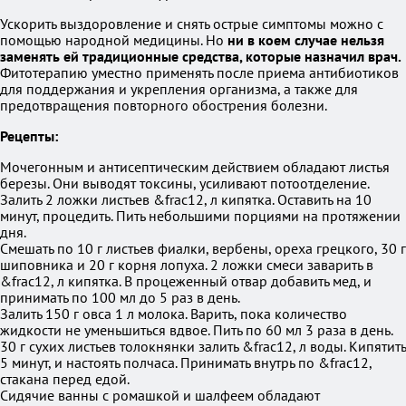
Ускорить выздоровление и снять острые симптомы можно с
помощью народной медицины. Но
ни в коем случае нельзя
заменять ей традиционные средства, которые назначил врач.
Фитотерапию уместно применять после приема антибиотиков
для поддержания и укрепления организма, а также для
предотвращения повторного обострения болезни.
Рецепты:
Мочегонным и антисептическим действием обладают листья
березы. Они выводят токсины, усиливают потоотделение.
Залить 2 ложки листьев &frac12, л кипятка. Оставить на 10
минут, процедить. Пить небольшими порциями на протяжении
дня.
Смешать по 10 г листьев фиалки, вербены, ореха грецкого, 30 г
шиповника и 20 г корня лопуха. 2 ложки смеси заварить в
&frac12, л кипятка. В процеженный отвар добавить мед, и
принимать по 100 мл до 5 раз в день.
Залить 150 г овса 1 л молока. Варить, пока количество
жидкости не уменьшиться вдвое. Пить по 60 мл 3 раза в день.
30 г сухих листьев толокнянки залить &frac12, л воды. Кипятить
5 минут, и настоять полчаса. Принимать внутрь по &frac12,
стакана перед едой.
Сидячие ванны с ромашкой и шалфеем обладают