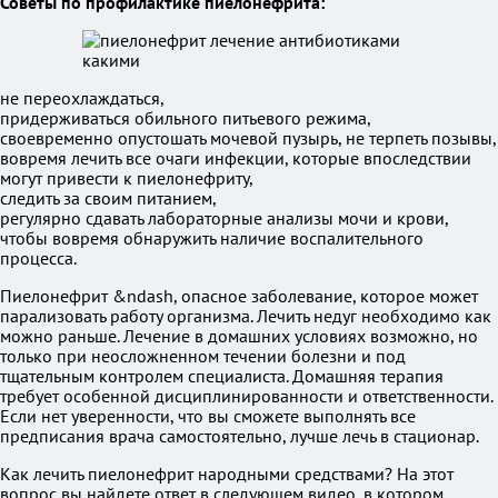
Советы по профилактике пиелонефрита:
не переохлаждаться,
придерживаться обильного питьевого режима,
своевременно опустошать мочевой пузырь, не терпеть позывы,
вовремя лечить все очаги инфекции, которые впоследствии
могут привести к пиелонефриту,
следить за своим питанием,
регулярно сдавать лабораторные анализы мочи и крови,
чтобы вовремя обнаружить наличие воспалительного
процесса.
Пиелонефрит &ndash, опасное заболевание, которое может
парализовать работу организма. Лечить недуг необходимо как
можно раньше. Лечение в домашних условиях возможно, но
только при неосложненном течении болезни и под
тщательным контролем специалиста. Домашняя терапия
требует особенной дисциплинированности и ответственности.
Если нет уверенности, что вы сможете выполнять все
предписания врача самостоятельно, лучше лечь в стационар.
Как лечить пиелонефрит народными средствами? На этот
вопрос вы найдете ответ в следующем видео, в котором