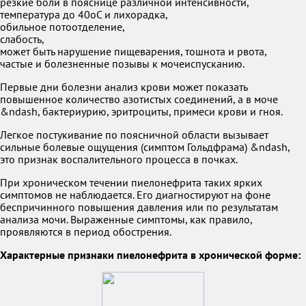
резкие боли в пояснице различной интенсивности,
температура до 40оС и лихорадка,
обильное потоотделение,
слабость,
может быть нарушение пищеварения, тошнота и рвота,
частые и болезненные позывы к мочеиспусканию.
Первые дни болезни анализ крови может показать
повышенное количество азотистых соединений, а в моче
&ndash, бактериурию, эритроциты, примеси крови и гноя.
Легкое постукивание по поясничной области вызывает
сильные болевые ощущения (симптом Гольдфрама) &ndash,
это признак воспалительного процесса в почках.
При хроническом течении пиелонефрита таких ярких
симптомов не наблюдается. Его диагностируют на фоне
беспричинного повышения давления или по результатам
анализа мочи. Выраженные симптомы, как правило,
проявляются в период обострения.
Характерные признаки пиелонефрита в хронической форме: