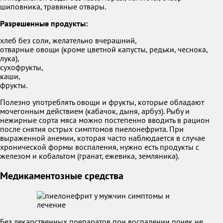
шиповника, травяные отвары.
Разрешенные продукты:
хлеб без соли, желательно вчерашний,
отварные овощи (кроме цветной капусты, редьки, чеснока,
лука),
сухофрукты,
каши,
фрукты.
Полезно употреблять овощи и фрукты, которые обладают
мочегонным действием (кабачок, дыня, арбуз). Рыбу и
нежирные сорта мяса можно постепенно вводить в рацион
после снятия острых симптомов пиелонефрита. При
выраженной анемии, которая часто наблюдается в случае
хронической формы воспаления, нужно есть продукты с
железом и кобальтом (гранат, ежевика, земляника).
Медикаментозные средства
Без лекарственных препаратов при воспалении почек не