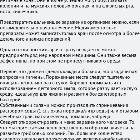
интимные зоны. Они вполне успешно могут обустраивать
колонии и на мужских половых органах, и на слизистых рта,
носа, кишечника.
Предотвратить дальнейшее заражение организма можно, если
незамедлительно начать лечение. Медикаментозные
препараты может выписать только врач после осмотра и более
детального анализа поражений.
Однако если посетить врача сразу не удается, можно
предпринять ряд мер народной медицины. Они также весьма
эффективны, но при этом не принесут никакого вреда.
Первое, что должен сделать каждый больной, это озадачиться
вопросами гигиены. Пораженные места следует тщательно
очищать несколько раз в сутки. Хорошо промывать их с
использованием дегтярного мыла, которое разрушает кислую
среду, идеальную для жизни и развития болезнетворных
бактерий.
Собственными силами можно производить спринцевания
раствором соды (1 ст. ложка порошка/литр воды) или отваром
лечебных трав: мать-и-мачехи, ромашки, чабреца.
Следует откорректировать и меню зараженного человека. То,
что мы едим, самым непосредственным образом влияет и на
развитие грибковых колоний. Так, большое количество
сладкого заставляет поджелудочную железу вырабатывать