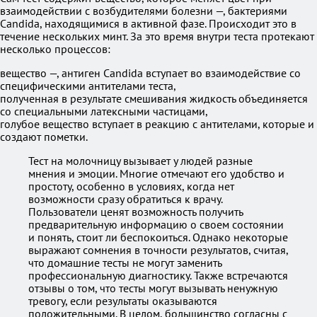
взаимодействии с возбудителями болезни —, бактериями
Candida, находящимися в активной фазе. Происходит это в
течение нескольких минт. За это время внутри теста протекают
несколько процессов:
вещество —, антиген Candida вступает во взаимодействие со
специфическими антителами теста,
полученная в результате смешивания жидкость объединяется
со специальными латексными частицами,
голубое вещество вступает в реакцию с антителами, которые и
создают пометки.
Тест на молочницу вызывает у людей разные
мнения и эмоции. Многие отмечают его удобство и
простоту, особенно в условиях, когда нет
возможности сразу обратиться к врачу.
Пользователи ценят возможность получить
предварительную информацию о своем состоянии
и понять, стоит ли беспокоиться. Однако некоторые
выражают сомнения в точности результатов, считая,
что домашние тесты не могут заменить
профессиональную диагностику. Также встречаются
отзывы о том, что тесты могут вызывать ненужную
тревогу, если результаты оказываются
положительными. В целом, большинство согласны с