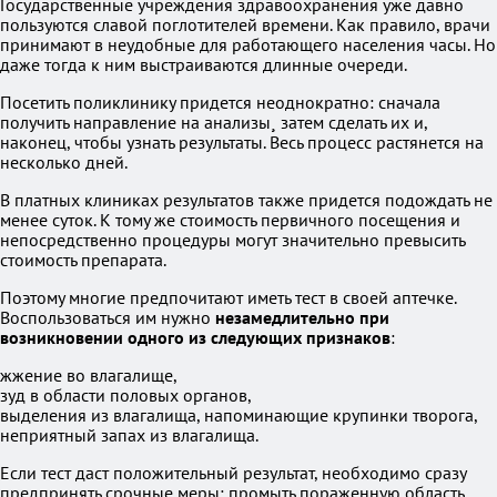
Государственные учреждения здравоохранения уже давно
пользуются славой поглотителей времени. Как правило, врачи
принимают в неудобные для работающего населения часы. Но
даже тогда к ним выстраиваются длинные очереди.
Посетить поликлинику придется неоднократно: сначала
получить направление на анализы¸ затем сделать их и,
наконец, чтобы узнать результаты. Весь процесс растянется на
несколько дней.
В платных клиниках результатов также придется подождать не
менее суток. К тому же стоимость первичного посещения и
непосредственно процедуры могут значительно превысить
стоимость препарата.
Поэтому многие предпочитают иметь тест в своей аптечке.
Воспользоваться им нужно
незамедлительно при
возникновении одного из следующих признаков
:
жжение во влагалище,
зуд в области половых органов,
выделения из влагалища, напоминающие крупинки творога,
неприятный запах из влагалища.
Если тест даст положительный результат, необходимо сразу
предпринять срочные меры: промыть пораженную область