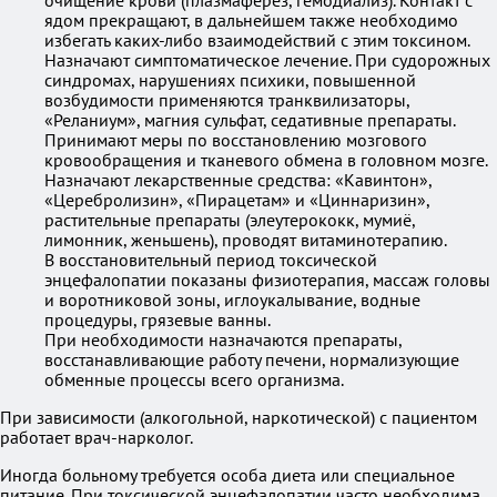
очищение крови (плазмаферез, гемодиализ). Контакт с
ядом прекращают, в дальнейшем также необходимо
избегать каких-либо взаимодействий с этим токсином.
Назначают симптоматическое лечение. При судорожных
синдромах, нарушениях психики, повышенной
возбудимости применяются транквилизаторы,
«Реланиум», магния сульфат, седативные препараты.
Принимают меры по восстановлению мозгового
кровообращения и тканевого обмена в головном мозге.
Назначают лекарственные средства: «Кавинтон»,
«Церебролизин», «Пирацетам» и «Циннаризин»,
растительные препараты (элеутерококк, мумиё,
лимонник, женьшень), проводят витаминотерапию.
В восстановительный период токсической
энцефалопатии показаны физиотерапия, массаж головы
и воротниковой зоны, иглоукалывание, водные
процедуры, грязевые ванны.
При необходимости назначаются препараты,
восстанавливающие работу печени, нормализующие
обменные процессы всего организма.
При зависимости (алкогольной, наркотической) с пациентом
работает врач-нарколог.
Иногда больному требуется особа диета или специальное
питание. При токсической энцефалопатии часто необходима