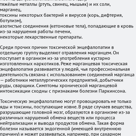
тяжёлые металлы (ртуть, свинец, мышьяк) и их соли,
марганец,
токсины некоторых бактерий и вирусов (корь, дифтерия,
ботулизм),
азотистые соединения (кетоновые тела), попадающие в кровь
из-за нарушения работы печени,
некоторые лекарственные препараты.
Среди прочих причин токсической энцефалопатии в
отдельную группу выделяют отравления марганцем. Он
поступает в организм из-за употребления кустарно
изготовленных наркотиков. Реже марганцевая токсическая
энцефалопатия развивается у людей, чья профессиональная
деятельность связана с использованием соединений марганца
— работники металлургических предприятий, добытчики
руды, сварщики. Симптомы хронической марганцевой
интоксикации сходны с признаками болезни Паркинсона.
Токсическую энцефалопатию могут провоцировать не только
яды и токсины, поступающие извне. В ряде случаев вещества,
разрушающие головной мозг, образуются в организме из-за
различных нарушений обмена веществ или процесса
нейтрализации и вывода продуктов обмена. Такая форма
болезни называется эндогенной (имеющей внутреннюю
причину) и может развиваться, например, при сахарном