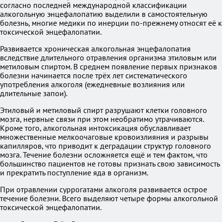
согласно последней международной классификации
алкогольную энцефалопатию выделили в самостоятельную
болезнь, многие медики по инерции по-прежнему относят её к
токсической энцефалопатии.
Развивается хроническая алкогольная энцефалопатия
вследствие длительного отравления организма этиловым или
метиловым спиртом. В среднем появление первых признаков
болезни начинается после трёх лет систематического
употребления алкоголя (ежедневные возлияния или
длительные запои).
Этиловый и метиловый спирт разрушают клетки головного
мозга, нервные связи при этом необратимо утрачиваются.
Кроме того, алкогольная интоксикация обуславливает
множественные мелкоочаговые кровоизлияния и разрывы
капилляров, что приводит к деградации структур головного
мозга. Течение болезни осложняется ещё и тем фактом, что
большинство пациентов не готовы признать свою зависимость
и прекратить поступление яда в организм.
При отравлении суррогатами алкоголя развивается острое
течение болезни. Всего выделяют четыре формы алкогольной
токсической энцефалопатии.