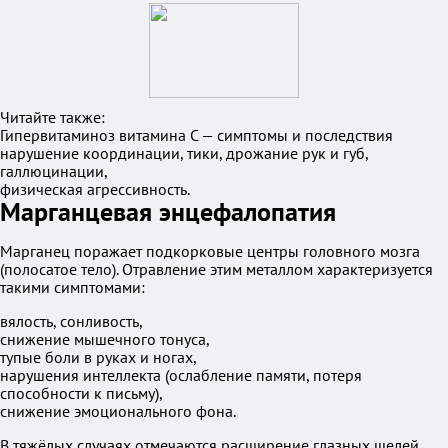
Читайте также:
Гипервитаминоз витамина C — симптомы и последствия
нарушение координации, тики, дрожание рук и губ,
галлюцинации,
физическая агрессивность.
Марганцевая энцефалопатия
Марганец поражает подкорковые центры головного мозга
(полосатое тело). Отравление этим металлом характеризуется
такими симптомами:
вялость, сонливость,
снижение мышечного тонуса,
тупые боли в руках и ногах,
нарушения интеллекта (ослабление памяти, потеря
способности к письму),
снижение эмоционального фона.
В тяжёлых случаях отмечаются расширение глазных щелей,