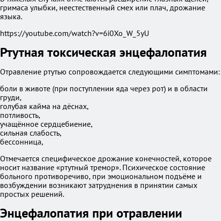
гримаса улыбки, неестественный смех или плач, дрожание
языка.
https://youtube.com/watch?v=6i0Xo_W_5yU
Ртутная токсическая энцефалопатия
Отравление ртутью сопровождается следующими симптомами:
боли в животе (при поступлении яда через рот) и в области
груди,
голубая кайма на дёснах,
потливость,
учащённое сердцебиение,
сильная слабость,
бессонница,
Отмечается специфическое дрожание конечностей, которое
носит название «ртутный тремор». Психическое состояние
больного противоречиво, при эмоциональном подъёме и
возбуждении возникают затруднения в принятии самых
простых решений.
Энцефалопатия при отравлении