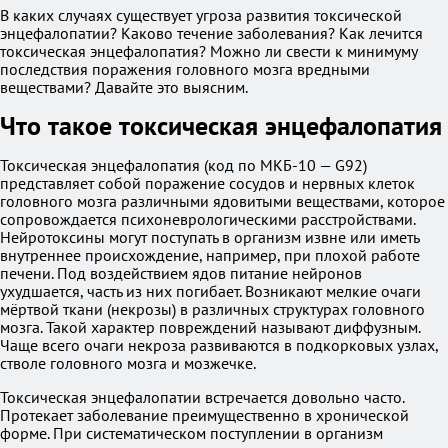
В каких случаях существует угроза развития токсической
энцефалопатии? Каково течение заболевания? Как лечится
токсическая энцефалопатия? Можно ли свести к минимуму
последствия поражения головного мозга вредными
веществами? Давайте это выясним.
Что такое токсическая энцефалопатия
Токсическая энцефалопатия (код по МКБ-10 — G92)
представляет собой поражение сосудов и нервных клеток
головного мозга различными ядовитыми веществами, которое
сопровождается психоневрологическими расстройствами.
Нейротоксины могут поступать в организм извне или иметь
внутреннее происхождение, например, при плохой работе
печени. Под воздействием ядов питание нейронов
ухудшается, часть из них погибает. Возникают мелкие очаги
мёртвой ткани (некрозы) в различных структурах головного
мозга. Такой характер повреждений называют диффузным.
Чаще всего очаги некроза развиваются в подкорковых узлах,
стволе головного мозга и мозжечке.
Токсическая энцефалопатии встречается довольно часто.
Протекает заболевание преимущественно в хронической
форме. При систематическом поступлении в организм