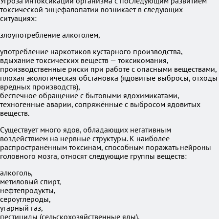
Угроза интоксикации организма с последующим развитием
токсической энцефалопатии возникает в следующих
ситуациях:
злоупотребление алкоголем,
употребление наркотиков кустарного производства,
вдыхание токсических веществ — токсикомания,
производственные риски при работе с опасными веществами,
плохая экологическая обстановка (ядовитые выбросы, отходы
вредных производств),
беспечное обращение с бытовыми ядохимикатами,
техногенные аварии, сопряжённые с выбросом ядовитых
веществ.
Существует много ядов, обладающих негативным
воздействием на нервные структуры. К наиболее
распространённым токсинам, способным поражать нейроны
головного мозга, относят следующие группы веществ:
алкоголь,
метиловый спирт,
нефтепродукты,
сероуглероды,
угарный газ,
пестициды (сельскохозяйственные яды),