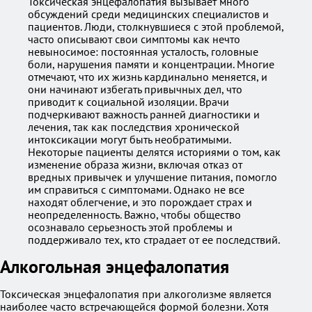
Токсическая энцефалопатия вызывает много
обсуждений среди медицинских специалистов и
пациентов. Люди, столкнувшиеся с этой проблемой,
часто описывают свои симптомы как нечто
невыносимое: постоянная усталость, головные
боли, нарушения памяти и концентрации. Многие
отмечают, что их жизнь кардинально меняется, и
они начинают избегать привычных дел, что
приводит к социальной изоляции. Врачи
подчеркивают важность ранней диагностики и
лечения, так как последствия хронической
интоксикации могут быть необратимыми.
Некоторые пациенты делятся историями о том, как
изменение образа жизни, включая отказ от
вредных привычек и улучшение питания, помогло
им справиться с симптомами. Однако не все
находят облегчение, и это порождает страх и
неопределенность. Важно, чтобы общество
осознавало серьезность этой проблемы и
поддерживало тех, кто страдает от ее последствий.
Алкогольная энцефалопатия
Токсическая энцефалопатия при алкоголизме является
наиболее часто встречающейся формой болезни. Хотя