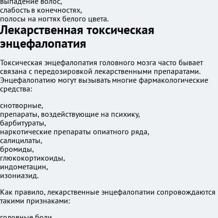
выпадение волос,
слабость в конечностях,
полосы на ногтях белого цвета.
Лекарственная токсическая
энцефалопатия
Токсическая энцефалопатия головного мозга часто бывает
связана с передозировкой лекарственными препаратами.
Энцефалопатию могут вызывать многие фармакологические
средства:
снотворные,
препараты, воздействующие на психику,
барбитураты,
наркотические препараты опиатного ряда,
салицилаты,
бромиды,
глюкокортикоиды,
индометацин,
изониазид.
Как правило, лекарственные энцефалопатии сопровождаются
такими признаками:
головные боли,