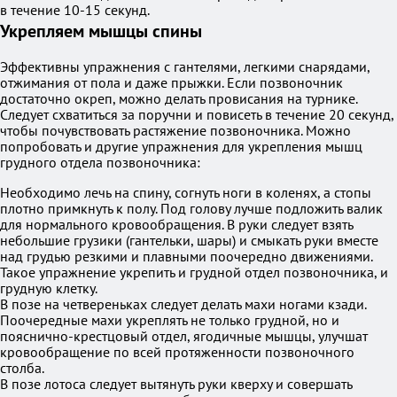
в течение 10-15 секунд.
Укрепляем мышцы спины
Эффективны упражнения с гантелями, легкими снарядами,
отжимания от пола и даже прыжки. Если позвоночник
достаточно окреп, можно делать провисания на турнике.
Следует схватиться за поручни и повисеть в течение 20 секунд,
чтобы почувствовать растяжение позвоночника. Можно
попробовать и другие упражнения для укрепления мышц
грудного отдела позвоночника:
Необходимо лечь на спину, согнуть ноги в коленях, а стопы
плотно примкнуть к полу. Под голову лучше подложить валик
для нормального кровообращения. В руки следует взять
небольшие грузики (гантельки, шары) и смыкать руки вместе
над грудью резкими и плавными поочередно движениями.
Такое упражнение укрепить и грудной отдел позвоночника, и
грудную клетку.
В позе на четвереньках следует делать махи ногами кзади.
Поочередные махи укреплять не только грудной, но и
пояснично-крестцовый отдел, ягодичные мышцы, улучшат
кровообращение по всей протяженности позвоночного
столба.
В позе лотоса следует вытянуть руки кверху и совершать