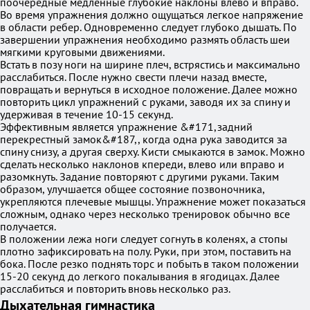
поочередные медленные глубокие наклоны влево и вправо.
Во время упражнения должно ощущаться легкое напряжение
в области ребер. Одновременно следует глубоко дышать. По
завершении упражнения необходимо размять область шеи
мягкими круговыми движениями.
Встать в позу ноги на ширине плеч, встрястись и максимально
расслабиться. После нужно свести плечи назад вместе,
повращать и вернуться в исходное положение. Далее можно
повторить цикл упражнений с руками, заводя их за спину и
удерживая в течение 10-15 секунд.
Эффективным является упражнение &#171,задний
перекрестный замок&#187,, когда одна рука заводится за
спину снизу, а другая сверху. Кисти смыкаются в замок. Можно
сделать несколько наклонов кпереди, влево или вправо и
разомкнуть. Задание повторяют с другими руками. Таким
образом, улучшается общее состояние позвоночника,
укрепляются плечевые мышцы. Упражнение может показаться
сложным, однако через несколько тренировок обычно все
получается.
В положении лежа ноги следует согнуть в коленях, а стопы
плотно зафиксировать на полу. Руки, при этом, поставить на
бока. После резко поднять торс и побыть в таком положении
15-20 секунд до легкого покалывания в ягодицах. Далее
расслабиться и повторить вновь несколько раз.
Дыхательная гимнастика