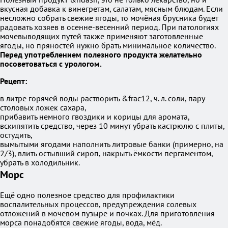
вкусная добавка к винегретам, салатам, мясным блюдам. Если
несложно собрать свежие ягоды, то мочёная брусника будет
радовать хозяев в осенне-весенний период. При патологиях
мочевыводящих путей также применяют заготовленные
ягоды, но пряностей нужно брать минимальное количество.
Перед употреблением полезного продукта желательно
посоветоваться с урологом.
Рецепт:
в литре горячей воды растворить &frac12, ч. л. соли, пару
столовых ложек сахара,
прибавить немного гвоздики и корицы для аромата,
вскипятить средство, через 10 минут убрать кастрюлю с плиты,
остудить,
вымытыми ягодами наполнить литровые банки (примерно, на
2/3), влить остывший сироп, накрыть ёмкости пергаментом,
убрать в холодильник.
Морс
Ещё одно полезное средство для профилактики
воспалительных процессов, предупреждения солевых
отложений в мочевом пузыре и почках. Для приготовления
морса понадобятся свежие ягоды, вода, мёд.