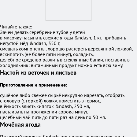
Читайте также:
Зачем делать серебрение зубов у детей
в мисочку насыпать свежие ягоды &ndash, 1 кг, прибавить
негустой мёд &ndash, 350 г,
смешать компоненты, хорошо растереть деревянной ложкой,
вскипятить (не более пяти минут), охладить,
целебное средство разлить в стеклянные банки, поставить в
холодильник: витаминный продукт можно есть всю зиму.
Настой из веточек и листьев
Приготовление и применение:
сушёное либо свежее сырьё некрупно нарезать, отобрать
столовую (с горкой) ложку, поместить в термос,
в ёмкость влиять кипяток &ndash, 250 мл,
настаивать на протяжении сорока минут,
целебный чай пить до пяти раз на день по 50 мл.
Мочёная ягода
Полезный продукт &ndash, это не только лекарство, но и