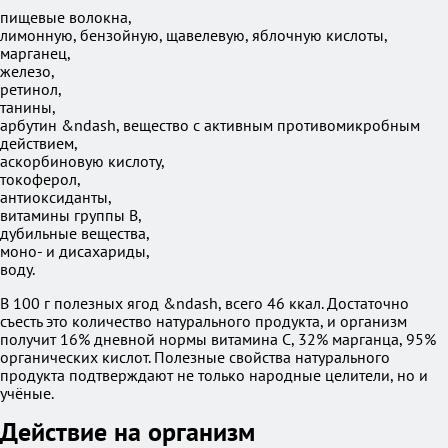
пищевые волокна,
лимонную, бензойную, щавелевую, яблочную кислоты,
марганец,
железо,
ретинол,
танины,
арбутин &ndash, вещество с активным противомикробным
действием,
аскорбиновую кислоту,
токоферол,
антиоксиданты,
витамины группы В,
дубильные вещества,
моно- и дисахариды,
воду.
В 100 г полезных ягод &ndash, всего 46 ккал. Достаточно
съесть это количество натурального продукта, и организм
получит 16% дневной нормы витамина С, 32% марганца, 95%
органических кислот. Полезные свойства натурального
продукта подтверждают не только народные целители, но и
учёные.
Действие на организм