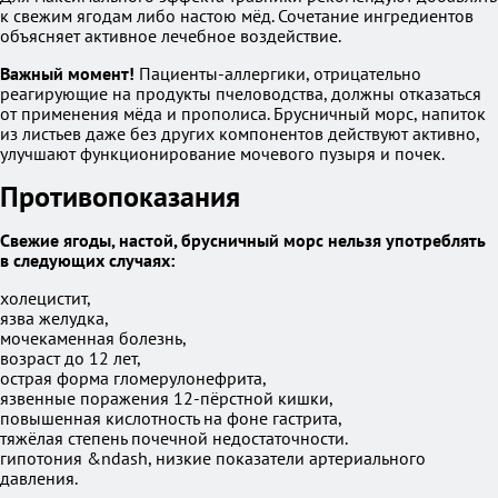
к свежим ягодам либо настою мёд. Сочетание ингредиентов
объясняет активное лечебное воздействие.
Важный момент!
Пациенты-аллергики, отрицательно
реагирующие на продукты пчеловодства, должны отказаться
от применения мёда и прополиса. Брусничный морс, напиток
из листьев даже без других компонентов действуют активно,
улучшают функционирование мочевого пузыря и почек.
Противопоказания
Свежие ягоды, настой, брусничный морс нельзя употреблять
в следующих случаях:
холецистит,
язва желудка,
мочекаменная болезнь,
возраст до 12 лет,
острая форма гломерулонефрита,
язвенные поражения 12-пёрстной кишки,
повышенная кислотность на фоне гастрита,
тяжёлая степень почечной недостаточности.
гипотония &ndash, низкие показатели артериального
давления.