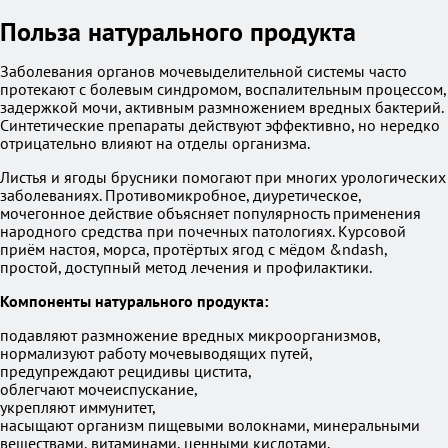
Польза натурального продукта
Заболевания органов мочевыделительной системы часто
протекают с болевым синдромом, воспалительным процессом,
задержкой мочи, активным размножением вредных бактерий.
Синтетические препараты действуют эффективно, но нередко
отрицательно влияют на отделы организма.
Листья и ягоды брусники помогают при многих урологических
заболеваниях. Противомикробное, диуретическое,
мочегонное действие объясняет популярность применения
народного средства при почечных патологиях. Курсовой
приём настоя, морса, протёртых ягод с мёдом &ndash,
простой, доступный метод лечения и профилактики.
Компоненты натурального продукта:
подавляют размножение вредных микроорганизмов,
нормализуют работу мочевыводящих путей,
предупреждают рецидивы цистита,
облегчают мочеиспускание,
укрепляют иммунитет,
насыщают организм пищевыми волокнами, минеральными
веществами, витаминами, ценными кислотами.