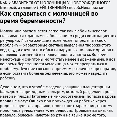
КАК ИЗБАВИТЬСЯ ОТ МОЛОЧНИЦЫ У НОВОРОЖДЁННОГО?
Быстрый, а главное ДЕЙСТВЕННЫЙ способ.Ника Болзан
Как справиться с молочницей во
время беременности?
Молочница распознается легко, так как любой гинеколог
сталкивается с данными заболеванием среди своих пациенток
регулярно. И сама женщина тоже может определить свою
проблему —, характерные светлые выделения творожистого
вида, зуд и отечность в области наружных половых органов не
оставляют сомнений в справедливости диагноза. Во время
менструации симптомы могут стать менее выраженными, а вот
во время беременности молочница может превратиться в
проблему. Лечение связано с приемом различных препаратов,
а если оставить болезнь без лечения, это может навредить
ребенку.
Дело в том, что в утробе младенец защищен плацентарным
барьером —, природным фильтром, который разделяет кровь
матери и плода. Патогенные микроорганизмы попасть в кровь
плода не могут. Однако при прохождении ребенка через
родовые пути, как правило, происходит заражение, поэтому
молочница у младенцев —, не редкость. Проявляется она, как
правило, белесым налетом во рту и на языке. Кроме того,