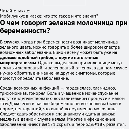
Читайте также:
Мобилункус в мазке: что это такое и что значит?
О чем говорит зеленая молочница при
беременности?
В случаях, когда при беременности возникает молочница
зеленого цвета, можно говорить о более широком спектре
возможных заболеваний. Виной всему может быть уже
не
дрожжеподобный грибок, а другие патогенные
микроорганизмы.
Однако выделения при молочнице могут
носить и желтоватый, и зеленоватый оттенок, в данном случае
нужно обратить внимание на другие симптомы, которые
помогут определить заболевание.
Среди возможных инфекций —, гарденеллез, хламидиоз,
трихомониаз, гонорея. Боль и учащенное мочеиспускание
могут свидетельствовать о воспалительном процессе в малом
тазу. Даже если в начале беременности все анализы были в
норме, нет гарантий, что виной всему именно молочница.
Следует сдать обратиться к специалисту и сдать анализы:
медлить в данном случае нельзя. Многие инфекционные
заболевания имеют &#171,скрытый период&#187, развития,