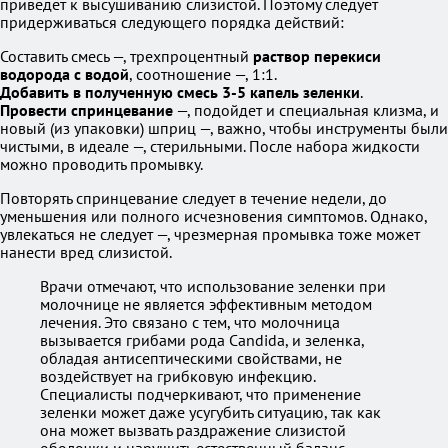
приведет к высушиванию слизистой. Поэтому следует
придерживаться следующего порядка действий:
Составить смесь —, трехпроцентный
раствор перекиси
водорода с водой
, соотношение —, 1:1.
Добавить в полученную смесь 3-5 капель зеленки
.
Провести спринцевание
—, подойдет и специальная клизма, и
новый (из упаковки) шприц —, важно, чтобы инструменты были
чистыми, в идеале —, стерильными. После набора жидкости
можно проводить промывку.
Повторять спринцевание следует в течение недели, до
уменьшения или полного исчезновения симптомов. Однако,
увлекаться не следует —, чрезмерная промывка тоже может
нанести вред слизистой.
Врачи отмечают, что использование зеленки при
молочнице не является эффективным методом
лечения. Это связано с тем, что молочница
вызывается грибами рода Candida, и зеленка,
обладая антисептическими свойствами, не
воздействует на грибковую инфекцию.
Специалисты подчеркивают, что применение
зеленки может даже усугубить ситуацию, так как
она может вызвать раздражение слизистой