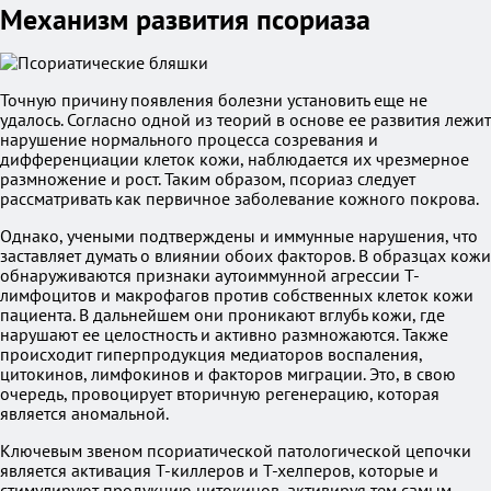
Механизм развития псориаза
Точную причину появления болезни установить еще не
удалось. Согласно одной из теорий в основе ее развития лежит
нарушение нормального процесса созревания и
дифференциации клеток кожи, наблюдается их чрезмерное
размножение и рост. Таким образом, псориаз следует
рассматривать как первичное заболевание кожного покрова.
Однако, учеными подтверждены и иммунные нарушения, что
заставляет думать о влиянии обоих факторов. В образцах кожи
обнаруживаются признаки аутоиммунной агрессии Т-
лимфоцитов и макрофагов против собственных клеток кожи
пациента. В дальнейшем они проникают вглубь кожи, где
нарушают ее целостность и активно размножаются. Также
происходит гиперпродукция медиаторов воспаления,
цитокинов, лимфокинов и факторов миграции. Это, в свою
очередь, провоцирует вторичную регенерацию, которая
является аномальной.
Ключевым звеном псориатической патологической цепочки
является активация Т-киллеров и Т-хелперов, которые и
стимулируют продукцию цитокинов, активируя тем самым