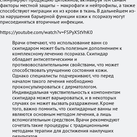
факторы местной защиты – макрофаги и нейтрофилы, а также
способствуют миграции их из крови в ткань. В дальнейшем из-
за нарушения барьерной функции кожи к псориазу могут
присоединяться вторичные инфекции.
https://youtube.com/watch?v=FSPyXStVhK0
Врачи отмечают, что использование ванн со
скипидаром может быть полезным дополнением к
комплексному лечению псориаза. Скипидар
обладает антисептическими и
противовоспалительными свойствами, что может
способствовать улучшению состояния кожи.
Однако специалисты подчеркивают, что перед
началом такого лечения необходимо
проконсультироваться с дерматологом.
Индивидуальная чувствительность к компонентам
скипидара может варьироваться, и в некоторых
случаях он может вызвать раздражение. Кроме
того, важно помнить, что скипидарные ванны не
являются основным методом лечения, а лишь
вспомогательным средством. Врачи рекомендуют
сочетать такие процедуры с традиционными
методами терапии для достижения наилучших
результатов.