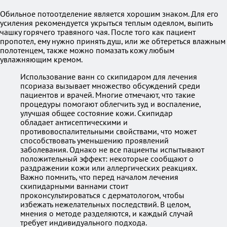
Обильное потоотделение является хорошим знаком. Для его
усиления рекомендуется укрыться теплым одеялом, выпить
чашку горячего травяного чая. После того как пациент
пропотел, ему нужно принять душ, или же обтереться влажным
полотенцем, также можно помазать кожу любым
увлажняющим кремом.
Использование ванн со скипидаром для лечения
псориаза вызывает множество обсуждений среди
пациентов и врачей. Многие отмечают, что такие
процедуры помогают облегчить зуд и воспаление,
улучшая общее состояние кожи. Скипидар
обладает антисептическими и
противовоспалительными свойствами, что может
способствовать уменьшению проявлений
заболевания. Однако не все пациенты испытывают
положительный эффект: некоторые сообщают о
раздражении кожи или аллергических реакциях.
Важно помнить, что перед началом лечения
скипидарными ваннами стоит
проконсультироваться с дерматологом, чтобы
избежать нежелательных последствий. В целом,
мнения о методе разделяются, и каждый случай
требует индивидуального подхода.