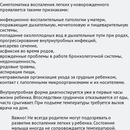
Симптоматика воспаления легких у новорожденного
проявляется такими признаками:
инфекционно-воспалительные патологии у матери,
поражающие дыхательную, мочеполовую и пищеварительную
системы,
попадание околоплодных вод в дыхательные пути при родах,
прогрессирование внутриутробных инфекций,
кесарево сечение,
асфиксия во время родов,
врожденные проблемы в работе бронхолегочной системы,
недоношенность,
родовые травмы,
аспирация пищи,
неправильная организация ухода за грудным ребенком,
контакт с патогенными микроорганизмами и их носителями.
Внутриутробная форма диагностируется уже в первые часы
жизни ребенка. Впоследствии грудничок отказывается от еды,
часто срыгивает. При подъеме температуры требуется вызов
врача на дом.
Важно! Не всегда родители могут подозревать о
развитии воспаления легких у ребенка. Состояние
малыша иногда не сопровождается температурой.