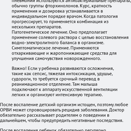
пневмонии используются антибактериальные препараты,
обычно группы фторхинолонов. Курс, кратность
применения и дозировка устанавливается в
индивидуальном порядке врачом. Когда патология
прогрессирует, то применяется комбинация из
нескольких препаратов.
Патогенетическое лечение. Оно предполагает
применение солевого раствора с целью восстановления
водно-электролитного баланса в организме.
Симптоматическое лечение. Применяются
отхаркивающие и жаропонижающие средства для
улучшения самочувствия новорожденного.
Важно! Если у ребенка развиваются осложнения,
такие как сепсис, тяжелая интоксикация, удушье,
судороги, то требуется срочный перевод в
реанимационное отделение. Там малыша
подключают к аппарату искусственной вентиляции
легких и организуют интенсивную терапию.
После воспаление детский организм истощен, поэтому любое
ОРВИ может спровоцировать рецидив заболевания. Доктор
обязательно рассказывает родителям о поведении в
дальнейшем, чтобы предупредить негативные последствия.
После воспаления ребенок обязательно регулярно