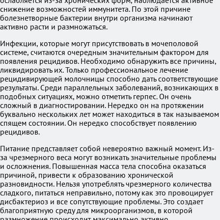
ослабляется из-за хронических форм, наблюдается активное
снижение возможностей иммунитета. По этой причине
болезнетворные бактерии внутри организма начинают
активно расти и размножаться.
Инфекции, которые могут присутствовать в мочеполовой
системе, считаются очередным значительным фактором для
появления рецидивов. Необходимо обнаружить все причины,
ликвидировать их. Только профессиональное лечение
рецидивирующей молочницы способно дать соответствующие
результаты. Среди параллельных заболеваний, возникающих в
подобных ситуациях, можно отметить герпес. Он очень
сложный в диагностировании. Нередко он на протяжении
буквально нескольких лет может находиться в так называемом
спящем состоянии. Он нередко способствует появлению
рецидивов.
Питание представляет собой невероятно важный момент. Из-
за чрезмерного веса могут возникать значительные проблемы
и осложнения. Повышенная масса тела способна оказаться
причиной, привести к образованию хронической
разновидности. Нельзя употреблять чрезмерного количества
сладкого, питаться неправильно, потому как это провоцирует
дисбактериоз и все сопутствующие проблемы. Это создает
благоприятную среду для микроорганизмов, в которой
размножение происходит максимально активно.