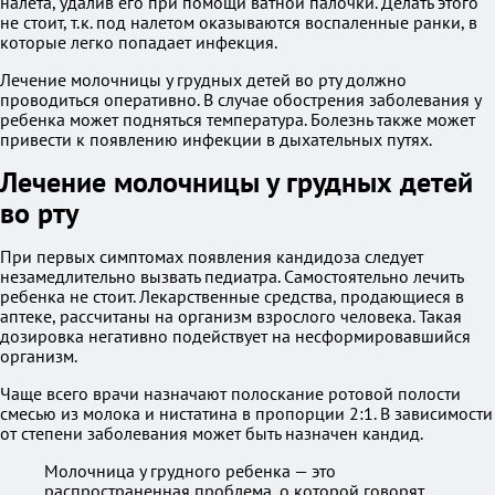
налета, удалив его при помощи ватной палочки. Делать этого
не стоит, т.к. под налетом оказываются воспаленные ранки, в
которые легко попадает инфекция.
Лечение молочницы у грудных детей во рту должно
проводиться оперативно. В случае обострения заболевания у
ребенка может подняться температура. Болезнь также может
привести к появлению инфекции в дыхательных путях.
Лечение молочницы у грудных детей
во рту
При первых симптомах появления кандидоза следует
незамедлительно вызвать педиатра. Самостоятельно лечить
ребенка не стоит. Лекарственные средства, продающиеся в
аптеке, рассчитаны на организм взрослого человека. Такая
дозировка негативно подействует на несформировавшийся
организм.
Чаще всего врачи назначают полоскание ротовой полости
смесью из молока и нистатина в пропорции 2:1. В зависимости
от степени заболевания может быть назначен кандид.
Молочница у грудного ребенка — это
распространенная проблема, о которой говорят