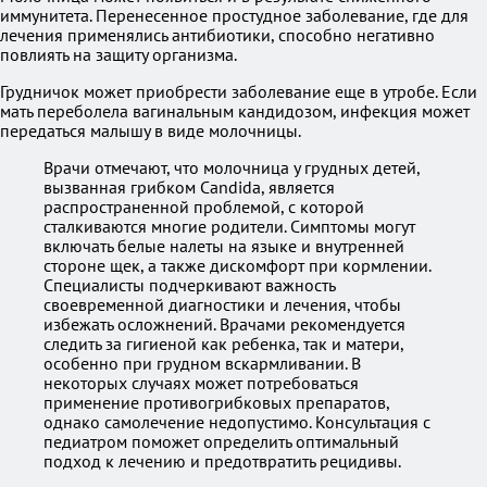
иммунитета. Перенесенное простудное заболевание, где для
лечения применялись антибиотики, способно негативно
повлиять на защиту организма.
Грудничок может приобрести заболевание еще в утробе. Если
мать переболела вагинальным кандидозом, инфекция может
передаться малышу в виде молочницы.
Врачи отмечают, что молочница у грудных детей,
вызванная грибком Candida, является
распространенной проблемой, с которой
сталкиваются многие родители. Симптомы могут
включать белые налеты на языке и внутренней
стороне щек, а также дискомфорт при кормлении.
Специалисты подчеркивают важность
своевременной диагностики и лечения, чтобы
избежать осложнений. Врачами рекомендуется
следить за гигиеной как ребенка, так и матери,
особенно при грудном вскармливании. В
некоторых случаях может потребоваться
применение противогрибковых препаратов,
однако самолечение недопустимо. Консультация с
педиатром поможет определить оптимальный
подход к лечению и предотвратить рецидивы.