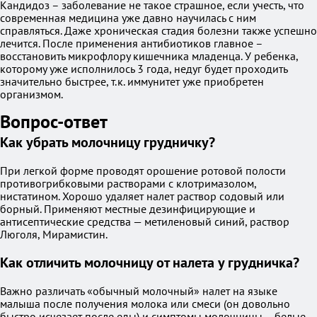
Кандидоз – заболевание не такое страшное, если учесть, что
современная медицина уже давно научилась с ним
справляться. Даже хроническая стадия болезни также успешно
лечится. После применения антибиотиков главное –
восстановить микрофлору кишечника младенца. У ребенка,
которому уже исполнилось 3 года, недуг будет проходить
значительно быстрее, т.к. иммунитет уже приобретен
организмом.
Вопрос-ответ
Как убрать молочницу грудничку?
При легкой форме проводят орошение ротовой полости
противогрибковыми растворами с клотримазолом,
нистатином. Хорошо удаляет налет раствор содовый или
борный. Применяют местные дезинфицирующие и
антисептические средства — метиленовый синий, раствор
Люголя, Мирамистин.
Как отличить молочницу от налета у грудничка?
Важно различать «обычный молочный» налет на языке
малыша после получения молока или смеси (он довольно
быстро исчезает после еды) и симптомы молочницы – белые