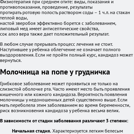
Физиотерапия при среднем отите: виды, показания и
противопоказания, проведение, результаты
протирать ротовую полость раствором соды – 1 ч.л. на стакан
теплой воды,
настой зверобоя эффективно борется с заболеванием,
липовый мед имеет антисептические свойства,
сок алоэ вера также дает положительный результат.
В любом случае прерывать процесс лечения не стоит.
Наступившее у ребенка облегчение не означает полного
выздоровления. Если не пройти полный курс, кандидоз может
вернуться.
Молочница на попе у грудничка
Грибковое заболевание может проявиться не только на
слизистой оболочке рта. Часто имеют место быть проявления
кишечного или кожного кандидоза. Вероятность появления
молочницы у недоношенных детей существенно выше. Если
мать переболела этим заболеванием во время беременности,
риск возникновения кандидоза у ребенка весьма велик.
В зависимости от стадии заболевания различают 3 степени:
Начальная стадия.
Характеризуется легким белесым