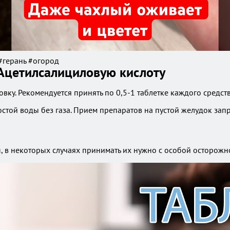
#герань #огород
 Ацетилсалициловую кислоту
у. Рекомендуется принять по 0,5-1 таблетке каждого средства
стой воды без газа. Прием препаратов на пустой желудок зап
, в некоторых случаях принимать их нужно с особой осторожн