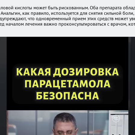
циловой кислоты может быть рискованным. Оба препарата обл
нальгин, как правило, используется для снятия сильной боли,
упреждают, что одновременный прием этих средств может уве
ед началом лечения важно проконсультироваться с врачом, ко