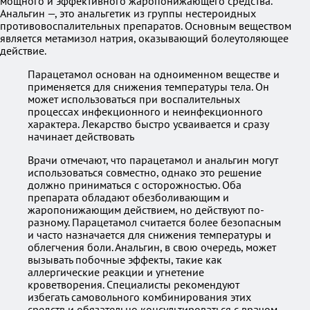
мощного и эффективного жаропонижающего средства.
Анальгин —, это анальгетик из группы нестероидных
противовоспалительных препаратов. Основным веществом
является метамизол натрия, оказывающий болеутоляющее
действие.
Парацетамол основан на одноименном веществе и
применяется для снижения температуры тела. Он
может использоваться при воспалительных
процессах инфекционного и неинфекционного
характера. Лекарство быстро усваивается и сразу
начинает действовать
Врачи отмечают, что парацетамол и анальгин могут
использоваться совместно, однако это решение
должно приниматься с осторожностью. Оба
препарата обладают обезболивающим и
жаропонижающим действием, но действуют по-
разному. Парацетамол считается более безопасным
и часто назначается для снижения температуры и
облегчения боли. Анальгин, в свою очередь, может
вызывать побочные эффекты, такие как
аллергические реакции и угнетение
кроветворения. Специалисты рекомендуют
избегать самовольного комбинирования этих
средств и обязательно консультироваться с врачом,