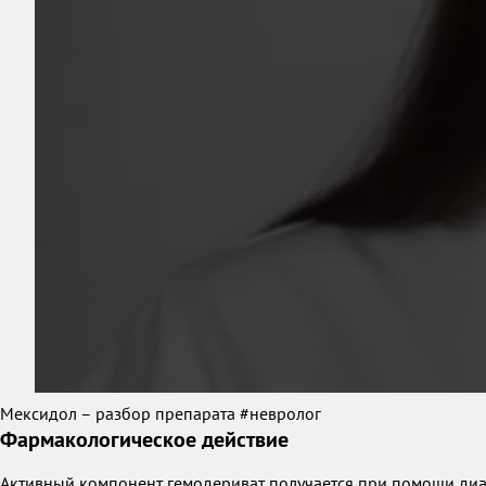
Мексидол – разбор препарата #невролог
Фармакологическое действие
Активный компонент гемодериват получается при помощи диа