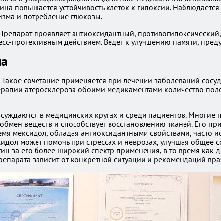
гина повышается устойчивость клеток к гипоксии. Наблюдаетс
изма и потребление глюкозы.
. Препарат проявляет антиоксидантный, противогипоксически
сс-протективным действием. Ведет к улучшению памяти, пред
ла
 Такое сочетание применяется при лечении заболеваний сосуд
терапии атеросклероза обоими медикаментами количество пол
бсуждаются в медицинских кругах и среди пациентов. Многие п
 обмен веществ и способствует восстановлению тканей. Его п
мя мексидол, обладая антиоксидантными свойствами, часто ис
сидол может помочь при стрессах и неврозах, улучшая общее с
ин за его более широкий спектр применения, в то время как д
репарата зависит от конкретной ситуации и рекомендаций вра