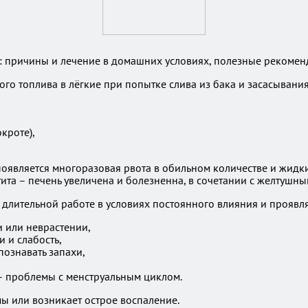
: причины и лечение в домашних условиях, полезные рекоме
го топлива в лёгкие при попытке слива из бака и засасывания
кроте),
оявляется многоразовая рвота в обильном количестве и жидкий
та – печень увеличена и болезненна, в сочетании с желтушны
длительной работе в условиях постоянного влияния и проявл
 или неврастении,
 и слабость,
познавать запахи,
 проблемы с менструальным циклом.
ы или возникает острое воспаление.