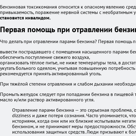
Бензиновая токсикомания относится к опасному явлению сре
привыкаемость, поражение нервной системы с необратимым у
становится инвалидом.
Первая помощь при отравлении бенз
Что делать при отравлении парами бензина? Первая помощь п
вывести пострадавшего с помещения насыщенного парами бе
обеспечить поступление свежего воздуха,
организовать тёплое питье, не ниже температуры тела, в дост
укутать больного одеялом, учитывая повышенную потребность 
рекомендуется принять активированный уголь.
При тяжёлой степени отравления и слабом дыхании необходи
Промыть желудок следует при попадании бензина в пищевой т
масло и/или раствор активированного угля.
Отравление парами бензина — это серьезная проблема, о
dizziness и даже потеря сознания. Часто упоминается, ч
историями, когда они или их близкие испытывали негати
бензином, и не принимают меры предосторожности. Об
использования защитных средств. Люди призывают к бол