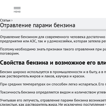
МЕНЮ
Статьи
›
Отравление парами бензина
Отравление бензином для современного человека достаточно 
предприятия или АЗС, так и у домохозяйки, которая затеяла р
Поэтому необходимо знать признаки такого отравления при ра
поговорим.
Свойства бензина и возможное его вл
Бензин широко используется в промышленности и в быту, а в 
как растворитель жиров и лаков, каучука и краски.
При средних температурах он способен легко испаряться. Его
Токсичность бензина определяется видом и количеством угле
Учитывая его летучесть, отравление парами бензина возникае
слизистые, как растворитель жира. Не исключено поступление 