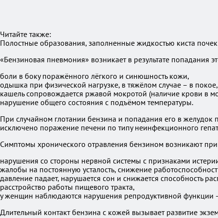
Читайте также:
Полостные образования, заполненные жидкостью киста почек
«Бензиновая пневмония» возникает в результате попадания это
боли в боку поражённого лёгкого и синюшность кожи,
одышка при физической нагрузке, в тяжёлом случае – в покое,
кашель сопровождается ржавой мокротой (наличие крови в мо
нарушение общего состояния с подъёмом температуры.
При случайном глотании бензина и попадания его в желудок п
исключено поражение печени по типу неинфекционного гепати
Симптомы хронического отравления бензином возникают при 
нарушения со стороны нервной системы с признаками истерии
жалобы на постоянную усталость, снижение работоспособности
давление падает, нарушается сон и снижается способность рас
расстройство работы пищевого тракта,
у женщин наблюдаются нарушения репродуктивной функции –
Длительный контакт бензина с кожей вызывает развитие экзем