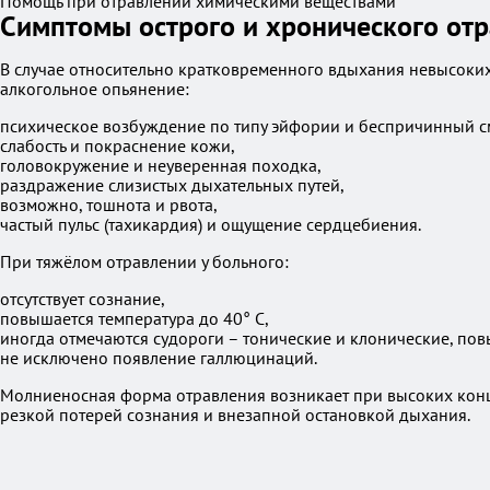
Помощь при отравлении химическими веществами
Симптомы острого и хронического от
В случае относительно кратковременного вдыхания невысоких
алкогольное опьянение:
психическое возбуждение по типу эйфории и беспричинный с
слабость и покраснение кожи,
головокружение и неуверенная походка,
раздражение слизистых дыхательных путей,
возможно, тошнота и рвота,
частый пульс (тахикардия) и ощущение сердцебиения.
При тяжёлом отравлении у больного:
отсутствует сознание,
повышается температура до 40° C,
иногда отмечаются судороги – тонические и клонические, п
не исключено появление галлюцинаций.
Молниеносная форма отравления возникает при высоких конце
резкой потерей сознания и внезапной остановкой дыхания.