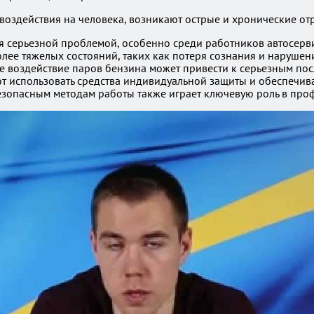
 воздействия на человека, возникают острые и хронические от
ся серьезной проблемой, особенно среди работников автосерв
олее тяжелых состояний, таких как потеря сознания и наруше
е воздействие паров бензина может привести к серьезным по
ют использовать средства индивидуальной защиты и обеспечи
езопасным методам работы также играет ключевую роль в про