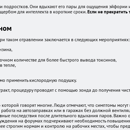
ди подростков. Они вдыхают его пары для ощущения эйфории 
щербом для интеллекта в короткие сроки.
Если не прекратить 
ином
ри таком отравлении заключается в следующих мероприятиях:
нзина,
аточном количестве для более быстрого вывода токсинов,
в тепле,
мо применить кислородную подушку.
ракт, процедуру проводят с помощью зонда до получения чист
 которой говорят многие. Люди отмечают, что симптомы могут 
то работа на автозаправках или в гаражах без должной вентил
вные последствия после длительного вдыхания паров. Важно от
суждения на форумах подчеркивают необходимость повышения
ее строгим нормам и контролю на рабочих местах, чтобы пред