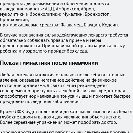
препараты для разжижения и облегчения процесса
выведения мокроты: АЦЦ, Амброксол, Аброл,
муколитики и бронхолитики: Мукалтин, Бронхостоп,
Бронхолитин,
противокашлевые средства: Флавамед, Глауцин, Кодеин.
В случае назначения сильнодействующих лекарств требуется
обязательно соблюдать правила приема и меры
предосторожности. При правильной организации кашель у
ребенка и у взрослого пройдет без следа.
Польза гимнастики после пневмонии
Любая тяжелая патология оставляет после себя остаточные
явления, оказывая негативное действие на физическое
состояние организма. В связи с этим рекомендуется
своевременно приступить к лечебной физкультуре, которая
способствует нормализации тонуса мышц и помогает быстрее
преодолеть последствия заболевания.
Кроме ЛФК будет полезной и дыхательная гимнастика. Делают
глубокие вдохи и выдохи для увеличения объема легких.
Более серьезные упражнения может подобрать доктор.
Хорошо восстанавливают работу мышц длительные прогулки,