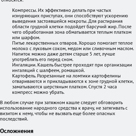
Компрессы. Их эффективно делать при частых
изнуряющих приступах, они способствуют ускорению
выведения застоявшейся мокроты. Для растирания
области грудной клетки подойдет барсучий жир. После
чего обработанная зона обматывается теплым платком
или шарфом.
Питье лекарственных отваров. Хорошо помогает теплое
молоко с луковым соком, медом или сливочным маслом.
Напиток можно даже детям старше 5 лет, лучше
употреблять его перед сном.
Ингаляции. Кашель быстрее проходят при организации
ингаляций с шалфеем, ромашкой.
Картофель. Разрезанные на ломтики картофелины
отвариваются и прикладываются к зоне грудной клетки,
заматываются шерстяным платком. Спустя 2 часа
компресс можно убрать.
В любом случае при затяжном кашле следует обговорить
использование народного средства к врачу, не затягивать с
визитом к нему, чтобы не вызвать еще более опасных
последствий.
Осложнения