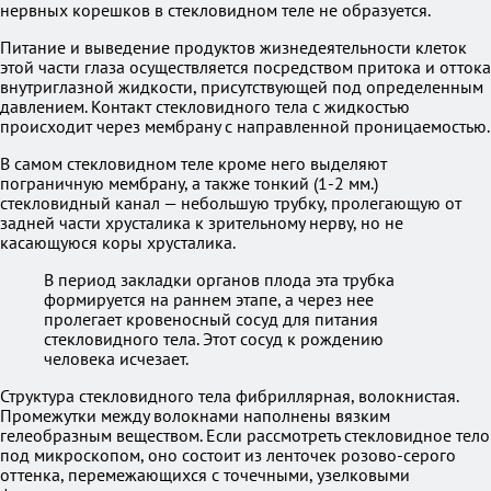
нервных корешков в стекловидном теле не образуется.
Питание и выведение продуктов жизнедеятельности клеток
этой части глаза осуществляется посредством притока и оттока
внутриглазной жидкости, присутствующей под определенным
давлением. Контакт стекловидного тела с жидкостью
происходит через мембрану с направленной проницаемостью.
В самом стекловидном теле кроме него выделяют
пограничную мембрану, а также тонкий (1-2 мм.)
стекловидный канал — небольшую трубку, пролегающую от
задней части хрусталика к зрительному нерву, но не
касающуюся коры хрусталика.
В период закладки органов плода эта трубка
формируется на раннем этапе, а через нее
пролегает кровеносный сосуд для питания
стекловидного тела. Этот сосуд к рождению
человека исчезает.
Структура стекловидного тела фибриллярная, волокнистая.
Промежутки между волокнами наполнены вязким
гелеобразным веществом. Если рассмотреть стекловидное тело
под микроскопом, оно состоит из ленточек розово-серого
оттенка, перемежающихся с точечными, узелковыми