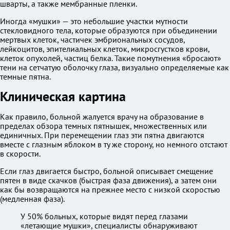
шварты, а также мембранные пленки.
Иногда «мушки» — это небольшие участки мутности
стекловидного тела, которые образуются при объединении
мертвых клеток, частичек эмбриональных сосудов,
лейкоцитов, эпителиальных клеток, микросгустков крови,
клеток опухолей, частиц белка. Такие помутнения «бросают»
тени на сетчатую оболочку глаза, визуально определяемые как
темные пятна.
Клиническая картина
Как правило, больной жалуется врачу на образование в
пределах обзора темных пятнышек, множественных или
единичных. При перемещении глаз эти пятна двигаются
вместе с глазным яблоком в ту же сторону, но немного отстают
в скорости.
Если глаз двигается быстро, больной описывает смещение
пятен в виде скачков (быстрая фаза движения), а затем они
как бы возвращаются на прежнее место с низкой скоростью
(медленная фаза).
У 50% больных, которые видят перед глазами
«летающие мушки», специалисты обнаруживают