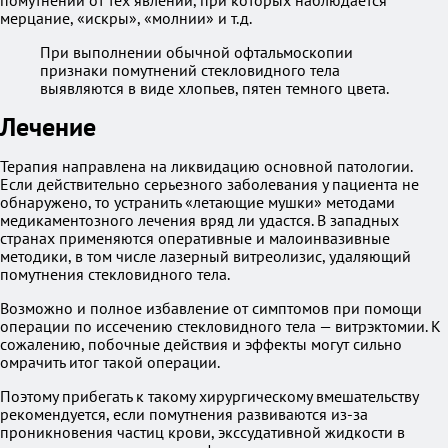
помутнений от тех явлений, при которых наблюдается
мерцание, «искры», «молнии» и т.д.
При выполнении обычной офтальмоскопии
признаки помутнений стекловидного тела
выявляются в виде хлопьев, пятен темного цвета.
Лечение
Терапия направлена на ликвидацию основной патологии.
Если действительно серьезного заболевания у пациента не
обнаружено, то устранить «летающие мушки» методами
медикаментозного лечения вряд ли удастся. В западных
странах применяются оперативные и малоинвазивные
методики, в том числе лазерный витреолизис, удаляющий
помутнения стекловидного тела.
Возможно и полное избавление от симптомов при помощи
операции по иссечению стекловидного тела — витрэктомии. К
сожалению, побочные действия и эффекты могут сильно
омрачить итог такой операции.
Поэтому прибегать к такому хирургическому вмешательству
рекомендуется, если помутнения развиваются из-за
проникновения частиц крови, экссудативной жидкости в