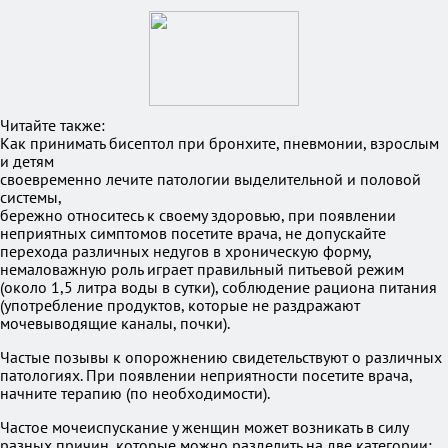
Читайте также:
Как принимать бисептол при бронхите, пневмонии, взрослым
и детям
своевременно лечите патологии выделительной и половой
системы,
бережно относитесь к своему здоровью, при появлении
неприятных симптомов посетите врача, не допускайте
перехода различных недугов в хроническую форму,
немаловажную роль играет правильный питьевой режим
(около 1,5 литра воды в сутки), соблюдение рациона питания
(употребление продуктов, которые не раздражают
мочевыводящие каналы, почки).
Частые позывы к опорожнению свидетельствуют о различных
патологиях. При появлении неприятности посетите врача,
начните терапию (по необходимости).
Частое мочеиспускание у женщин может возникать в силу
разных причин, которые можно разделить на две категории: