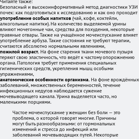
Читайте также:
Безопасный и высокоинформативный метод диагностики УЗИ
почек: как подготовиться к исследованию и как оно проходит
употребление особых напитков
(чай, кофе, коктейли,
алкогольные напитки). На количество выделяемой урины
влияют мочегонные чаи, средства для похудения, некоторые
травяные отвары. Также на учащённое мочеиспускание влияет
употребление арбуза. Такие состояния не требуют терапии,
считаются абсолютно нормальными явлениями,
пожилой возраст.
На фоне старения ткани мочевого пузыря
теряют свою эластичность, что ведёт к частому опорожнению
органа. Патология требует применения специальных
гигиенических средств, укрепления мышц особыми
упражнениями,
анатомические особенности организма.
На фоне врождённых
заболеваний, множественных беременностей, течение
инфекционных недугов наблюдается сужение
мочевыводящего канала. Урина выделяется часто, но
маленькими порциями.
Частое мочеиспускание у женщин без боли — это
проблема, о которой говорят многие. Причины
могут быть разнообразными: от гормональных
изменений и стресса до инфекций или
заболеваний мочевыводящих путей. Некоторые