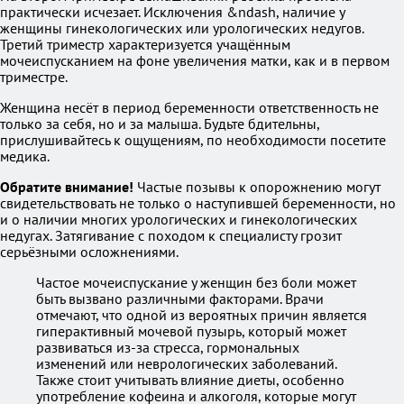
практически исчезает. Исключения &ndash, наличие у
женщины гинекологических или урологических недугов.
Третий триместр характеризуется учащённым
мочеиспусканием на фоне увеличения матки, как и в первом
триместре.
Женщина несёт в период беременности ответственность не
только за себя, но и за малыша. Будьте бдительны,
прислушивайтесь к ощущениям, по необходимости посетите
медика.
Обратите внимание!
Частые позывы к опорожнению могут
свидетельствовать не только о наступившей беременности, но
и о наличии многих урологических и гинекологических
недугах. Затягивание с походом к специалисту грозит
серьёзными осложнениями.
Частое мочеиспускание у женщин без боли может
быть вызвано различными факторами. Врачи
отмечают, что одной из вероятных причин является
гиперактивный мочевой пузырь, который может
развиваться из-за стресса, гормональных
изменений или неврологических заболеваний.
Также стоит учитывать влияние диеты, особенно
употребление кофеина и алкоголя, которые могут