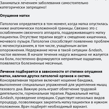
Заниматься лечением заболевания самостоятельно
категорически запрещено!
Опущение матки
Патология определяется в том момент, когда матка опустилась
ниже анатомически положенной границы. Связано это с
ослаблением связочного аппарата, поддерживающего матку
пациентки. Отсутствие терапии ведёт к смещению кишечника,
мочевого пузыря. Патология способствует появлению проблем
с мочеиспусканием, в том числе, учащённым актам
опорожнения. Недержание мочи в такой ситуации &ndash,
частое явление. В начале течения недуга женщина не жалуется
на боли, постепенно формируются неприятные ощущения,
появляются болезненные месячные.
Лечение подбирается в зависимости от степени опущения
матки, наличия других патологий органов и систем.
Консервативная терапия включает ношение бандажа,
выполнение специальных упражнений для укрепления мышц
тазового дна. Важную роль играет облегчение трудовой
деятельности, гормональная терапия. Радикальный метод
&ndash, проведение операции. Существует несколько видов
процедур, позволяющих закрепить матку пациентки в нужном
положении. Врач подберёт необходимый вариант.