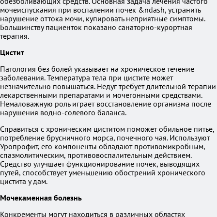
обезболивающих средств. Основная задача лечения частого
мочеиспускания при воспалении почек &ndash, устранить
нарушение оттока мочи, купировать неприятные симптомы.
Большинству пациенток показано санаторно-курортная
терапия.
Цистит
Патология без болей указывает на хроническое течение
заболевания. Температура тела при цистите может
незначительно повышаться. Недуг требует длительной терапии
лекарственными препаратами и мочегонными средствами.
Немаловажную роль играет восстановление организма после
нарушения водно-солевого баланса.
Справиться с хроническим циститом поможет обильное питье,
потребление брусничного морса, почечного чая. Используют
Уропрофит, его компоненты обладают противомикробным,
спазмолитическим, противовоспалительным действием.
Средство улучшает функционирование почек, выводящих
путей, способствует уменьшению обострений хронического
цистита у дам.
Мочекаменная болезнь
Конкременты могут находиться в различных областях