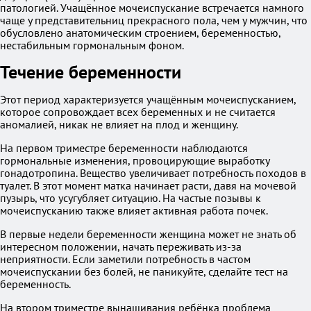
патологией. Учащённое мочеиспускание встречается намного
чаще у представительниц прекрасного пола, чем у мужчин, что
обусловлено анатомическим строением, беременностью,
нестабильным гормональным фоном.
Течение беременности
Этот период характеризуется учащённым мочеиспусканием,
которое сопровождает всех беременных и не считается
аномалией, никак не влияет на плод и женщину.
На первом триместре беременности наблюдаются
гормональные изменения, провоцирующие выработку
гонадотропина. Вещество увеличивает потребность походов в
туалет. В этот момент матка начинает расти, давя на мочевой
пузырь, что усугубляет ситуацию. На частые позывы к
мочеиспусканию также влияет активная работа почек.
В первые недели беременности женщина может не знать об
интересном положении, начать переживать из-за
неприятности. Если заметили потребность в частом
мочеиспускании без болей, не паникуйте, сделайте тест на
беременность.
На втором триместре вынашивания ребёнка проблема