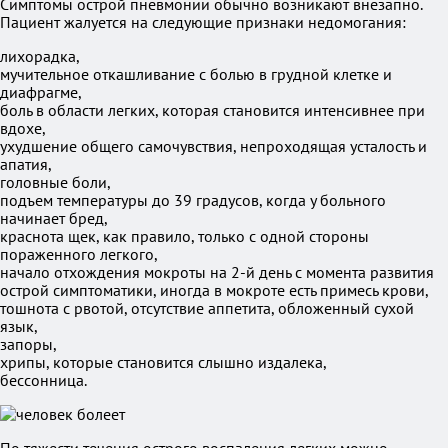
Симптомы острой пневмонии обычно возникают внезапно.
Пациент жалуется на следующие признаки недомогания:
лихорадка,
мучительное откашливание с болью в грудной клетке и
диафрагме,
боль в области легких, которая становится интенсивнее при
вдохе,
ухудшение общего самочувствия, непроходящая усталость и
апатия,
головные боли,
подъем температуры до 39 градусов, когда у больного
начинает бред,
краснота щек, как правило, только с одной стороны
пораженного легкого,
начало отхождения мокроты на 2-й день с момента развития
острой симптоматики, иногда в мокроте есть примесь крови,
тошнота с рвотой, отсутствие аппетита, обложенный сухой
язык,
запоры,
хрипы, которые становится слышно издалека,
бессонница.