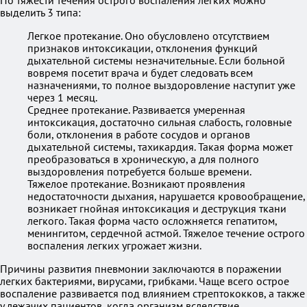
По тяжести течения острого воспаления легких можно
выделить 3 типа:
Легкое протекание. Оно обусловлено отсутствием
признаков интоксикации, отклонения функций
дыхательной системы незначительные. Если больной
вовремя посетит врача и будет следовать всем
назначениями, то полное выздоровление наступит уже
через 1 месяц.
Среднее протекание. Развивается умеренная
интоксикация, достаточно сильная слабость, головные
боли, отклонения в работе сосудов и органов
дыхательной системы, тахикардия. Такая форма может
преобразоваться в хроническую, а для полного
выздоровления потребуется больше времени.
Тяжелое протекание. Возникают проявления
недостаточности дыхания, нарушается кровообращение,
возникает гнойная интоксикация и деструкция ткани
легкого. Такая форма часто осложняется гепатитом,
менингитом, сердечной астмой. Тяжелое течение острого
воспаления легких угрожает жизни.
Причины развития пневмонии заключаются в поражении
легких бактериями, вирусами, грибками. Чаще всего острое
воспаление развивается под влиянием стрептококков, а также
у лежачих пациентов, когда организм вследствие